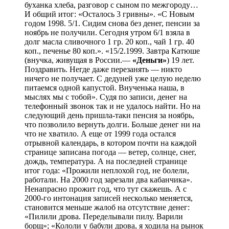
буханка хлеба, разговор с сыном по межгороду…
И общий итог: «Осталось 3 гривны». «С Новым
годом 1998. 5/1. Сидим снова без денег, пенсии за
ноябрь не получили. Сегодня утром 6/1 взяла в
долг масла сливочного 1 гр. 20 коп., чай 1 гр. 40
коп., печенье 80 коп.». «15/2.1999. Завтра Катюше
(внучка, живущая в России.—
«Деньги»
) 19 лет.
Поздравить. Негде даже перезанять — никто
ничего не получает. С дедуней уже целую неделю
питаемся одной капустой. Внученька наша, в
мыслях мы с тобой». Судя по записи, денег на
телефонный звонок так и не удалось найти. Но на
следующий день пришла-таки пенсия за ноябрь,
что позволило вернуть долги. Больше денег ни на
что не хватило. А еще от 1999 года остался
отрывной календарь, в котором почти на каждой
странице записана погода — ветер, солнце, снег,
дождь, температура. А на последней странице
итог года: «Прожили неплохой год, не болели,
работали. На 2000 год зарезали два кабанчика».
Ненапрасно прожит год, что тут скажешь. А с
2000-го интонация записей несколько меняется,
становится меньше жалоб на отсутствие денег:
«Пилили дрова. Переделывали пилу. Варили
борщ»; «Кололи у бабули дрова, я ходила на рынок