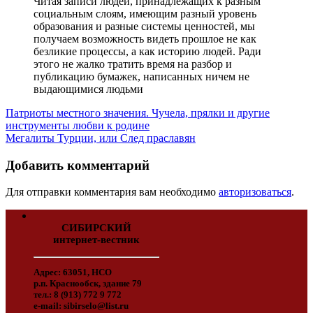
Читая записи людей, принадлежащих к разным
социальным слоям, имеющим разный уровень
образования и разные системы ценностей, мы
получаем возможность видеть прошлое не как
безликие процессы, а как историю людей. Ради
этого не жалко тратить время на разбор и
публикацию бумажек, написанных ничем не
выдающимися людьми
Патриоты местного значения. Чучела, прялки и другие
инструменты любви к родине
Мегалиты Турции, или След праславян
Добавить комментарий
Для отправки комментария вам необходимо
авторизоваться
.
СИБИРСКИЙ
интернет-вестник
Адрес: 63051, НСО
р.п. Краснообск, здание 79
тел.: 8 (913) 772 9 772
e-mail: sibirselo@list.ru