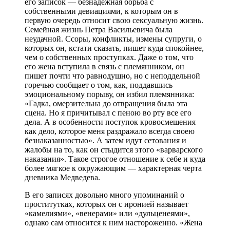
его записок — безнадежная борьба с
собственными девиациями, к которым он в
первую очередь относит свою сексуальную жизнь.
Семейная жизнь Петра Васильевича была
неудачной. Ссоры, конфликты, измены супруги, о
которых он, кстати сказать, пишет куда спокойнее,
чем о собственных проступках. Даже о том, что
его жена вступила в связь с племянником, он
пишет почти что равнодушно, но с неподдельной
горечью сообщает о том, как, поддавшись
эмоциональному порыву, он избил племянника:
«Гадка, омерзительна до отвращения была эта
сцена. Но я причитывал с пеною во рту все его
дела. А в особенности поступок кровосмешения
как дело, которое меня раздражало всегда своею
безнаказанностью». А затем идут сетования и
жалобы на то, как он стыдится этого «варварского
наказания». Такое строгое отношение к себе и куда
более мягкое к окружающим — характерная черта
дневника Медведева.
В его записях довольно много упоминаний о
проститутках, которых он с иронией называет
«камелиями», «венерами» или «дульценеями»,
однако сам относится к ним настороженно. «Жена