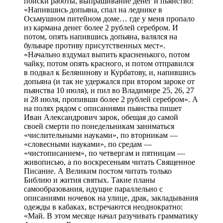
поиски работы, выпрашивание денег и пьянство:
«Напившись допьяна, спал на леднике в
Осьмушном питейном доме… где у меня пропало
из кармана денег более 2 рублей серебром. И
потом, опять напившись допьяна, валялся на
бульваре противу присутственных мест».
«Начально вздумал выпить красненького, потом
чайку, потом опять красного, и потом отправился
в подвал к Белянинову и Курбатову, и, напившись
допьяна (и так не удержался при втором зароке от
пьянства 10 июля), и пил во Владимире 25, 26, 27
и 28 июля, пропивши более 2 рублей серебром». А
на полях рядом с описаниями пьянства пишет
Иван Александрович зарок, обещая до самой
своей смерти по понедельникам заниматься
«числительными науками», по вторникам —
«словесными науками», по средам —
«чистописанием», по четвергам и пятницам —
живописью, а по воскресеньям читать Священное
Писание. А Великим постом читать только
Библию и жития святых. Такие планы
самообразования, идущие параллельно с
описаниями ночевок на улице, драк, закладывания
одежды в кабаках, встречаются неоднократно:
«Май. В этом месяце начал разучивать грамматику