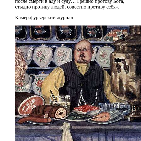
после смерти в аду и суду… Грешно протову Бога,
стыдно противу людей, совестно противу себя».
Камер-фурьерский журнал