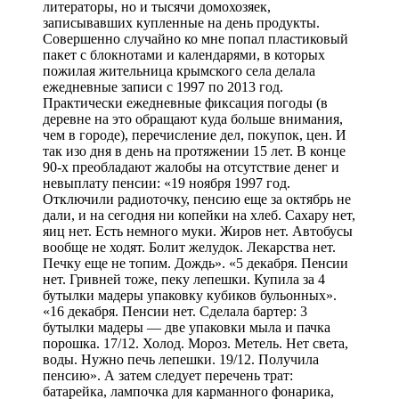
литераторы, но и тысячи домохозяек,
записывавших купленные на день продукты.
Совершенно случайно ко мне попал пластиковый
пакет с блокнотами и календарями, в которых
пожилая жительница крымского села делала
ежедневные записи с 1997 по 2013 год.
Практически ежедневные фиксация погоды (в
деревне на это обращают куда больше внимания,
чем в городе), перечисление дел, покупок, цен. И
так изо дня в день на протяжении 15 лет. В конце
90-х преобладают жалобы на отсутствие денег и
невыплату пенсии: «19 ноября 1997 год.
Отключили радиоточку, пенсию еще за октябрь не
дали, и на сегодня ни копейки на хлеб. Сахару нет,
яиц нет. Есть немного муки. Жиров нет. Автобусы
вообще не ходят. Болит желудок. Лекарства нет.
Печку еще не топим. Дождь». «5 декабря. Пенсии
нет. Гривней тоже, пеку лепешки. Купила за 4
бутылки мадеры упаковку кубиков бульонных».
«16 декабря. Пенсии нет. Сделала бартер: 3
бутылки мадеры — две упаковки мыла и пачка
порошка. 17/12. Холод. Мороз. Метель. Нет света,
воды. Нужно печь лепешки. 19/12. Получила
пенсию». А затем следует перечень трат:
батарейка, лампочка для карманного фонарика,