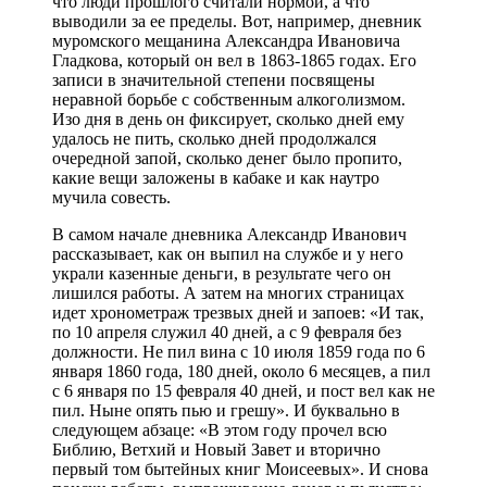
что люди прошлого считали нормой, а что
выводили за ее пределы. Вот, например, дневник
муромского мещанина Александра Ивановича
Гладкова, который он вел в 1863-1865 годах. Его
записи в значительной степени посвящены
неравной борьбе с собственным алкоголизмом.
Изо дня в день он фиксирует, сколько дней ему
удалось не пить, сколько дней продолжался
очередной запой, сколько денег было пропито,
какие вещи заложены в кабаке и как наутро
мучила совесть.
В самом начале дневника Александр Иванович
рассказывает, как он выпил на службе и у него
украли казенные деньги, в результате чего он
лишился работы. А затем на многих страницах
идет хронометраж трезвых дней и запоев: «И так,
по 10 апреля служил 40 дней, а с 9 февраля без
должности. Не пил вина с 10 июля 1859 года по 6
января 1860 года, 180 дней, около 6 месяцев, а пил
с 6 января по 15 февраля 40 дней, и пост вел как не
пил. Ныне опять пью и грешу». И буквально в
следующем абзаце: «В этом году прочел всю
Библию, Ветхий и Новый Завет и вторично
первый том бытейных книг Моисеевых». И снова