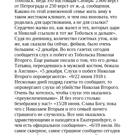
Тобольск. Ведь это настоящая Сибирь: 2.800 верст
от Петрограда и 250 верст от ж.-д. сообщения.
Каково-то этой изнеженной семье жить зиму в
таком жестоком климате, и чем она виновата, что
родилась для царствования, а не для ссылки?
Сердечно жалко их, как жалел и тех, которых цари
и Николай ссылали в тот же Тобольск и дальше».
Судя по дневнику, количество газетных уток, или
же, как сказали бы сейчас, фейков, было очень
большим: «2 декабря. Во всех газетах сегодня
сообщается слух о побеге из Тобольска Николая
Второго. Еще раньше писали о том, что его дочка
Татьяна, переодевшись в мужской костюм, бежала
в Англию». «5 декабря. Слухи о побеге Николая
Второго опровергаются». «9/22 июня 1918 г.
Несколько дней подряд газеты то сообщают, то
опровергают слухи об убийстве Николая Второго.
Очень бы хотелось, чтобы слухи эти оказались
«преувеличенными». И без этого столько
безобразия у нас!» «15/28 июня. Слава Богу, пока
что с Николаем Вторым и его семьей ничего
страшного не случилось. Все они оказались
здравствующими и находятся в Екатеринбурге, о
чем есть официальное сообщение». «6/19 июля. Но
самое скверное, самое страшное сообщено сегодня