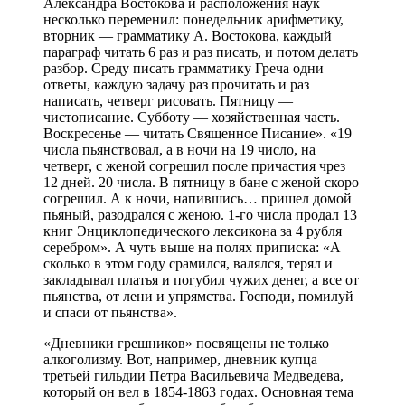
Александра Востокова и расположения наук
несколько переменил: понедельник арифметику,
вторник — грамматику А. Востокова, каждый
параграф читать 6 раз и раз писать, и потом делать
разбор. Среду писать грамматику Греча одни
ответы, каждую задачу раз прочитать и раз
написать, четверг рисовать. Пятницу —
чистописание. Субботу — хозяйственная часть.
Воскресенье — читать Священное Писание». «19
числа пьянствовал, а в ночи на 19 число, на
четверг, с женой согрешил после причастия чрез
12 дней. 20 числа. В пятницу в бане с женой скоро
согрешил. А к ночи, напившись… пришел домой
пьяный, разодрался с женою. 1-го числа продал 13
книг Энциклопедического лексикона за 4 рубля
серебром». А чуть выше на полях приписка: «А
сколько в этом году срамился, валялся, терял и
закладывал платья и погубил чужих денег, а все от
пьянства, от лени и упрямства. Господи, помилуй
и спаси от пьянства».
«Дневники грешников» посвящены не только
алкоголизму. Вот, например, дневник купца
третьей гильдии Петра Васильевича Медведева,
который он вел в 1854-1863 годах. Основная тема