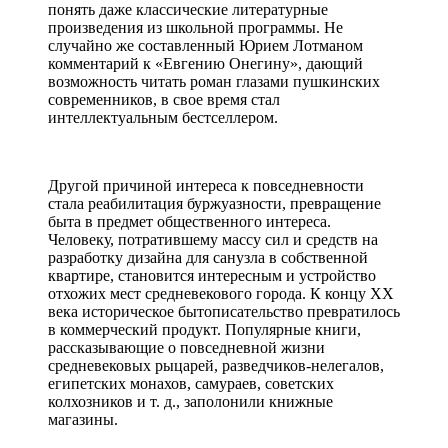
понять даже классические литературные
произведения из школьной программы. Не
случайно же составленный Юрием Лотманом
комментарий к «Евгению Онегину», дающий
возможность читать роман глазами пушкинских
современников, в свое время стал
интеллектуальным бестселлером.
Другой причиной интереса к повседневности
стала реабилитация буржуазности, превращение
быта в предмет общественного интереса.
Человеку, потратившему массу сил и средств на
разработку дизайна для санузла в собственной
квартире, становится интересным и устройство
отхожих мест средневекового города. К концу XX
века историческое бытописательство превратилось
в коммерческий продукт. Популярные книги,
рассказывающие о повседневной жизни
средневековых рыцарей, разведчиков-нелегалов,
египетских монахов, самураев, советских
колхозников и т. д., заполонили книжные
магазины.