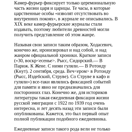
Камер-фурьер фиксирует только церемониальную
часть жизни царя и царицы. Те часы, в которые
царственные особы «изволят отсутствовать во
внутренних покоях», в журнале не описывались. В
XIX веке камер-фурьерские журналы стали
издавать, поэтому любители древностей могли
получить представление об этом жанре.
Называя свои записи таким образом, Ходасевич,
конечно же, иронизировал и над собой, и над
жанром официальной хроники. Краткие записи
(«30, воскр<есенье>. Рысс, Сидорский.— В
Париж. К Жене. С ними гуляли.— В Ротонду
(Кнут). 2 сентября, среда. Веч<ером> в Ротонду
(Рысс, Издебский, Струве). Со Струве в кафэ и
гуляли») все-таки являлись фиксацией событий
для памяти и явно не предназначались для
посторонних глаз. Конечно же, для историков
литературы такая ежедневная фиксация жизни
русской эмиграции с 1922 по 1939 год очень
интересна, и лет десять назад эти записи были
опубликованы. Кажется, это был первый опыт
полной публикации подобного ежедневника.
Ежедневные записи такого рода вели не только