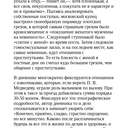
уехала к отцу,— пишет он,— хотя плохонькая, а
все своя, некупленная, а покупать не в характере и
не в привычке». Пытаясь анализировать
собственные поступки, московский купец
выстроил своеобразную пирамиду плотских
грехов, в которой самым страшным грехом было
кровосмешение и «покушение женатого мужчины
на невинность». Следующей ступенькой было
«соитие с женой» во время поста. Затем следовали
гомосексуальные ласки, и на последнем месте, как
самые невинные, идут отношения с
проститутками. То есть близость с женой в
постные дни он считал куда большим грехом, чем
общение с проститутками.
В дневнике многократно фиксируются отношения
с извозчиками, которые, если верить П. В.
Медведеву, играли роль мальчиков по вызову. При
этом к таксе за проезд добавлялась сумма порядка
30-50 копеек. Фиксируя все эти этнографические
подробности, автор дневника то и дело
спохватывается и начинает укорять себя:
«Конечно, приятно, сладко, страстно ощущение,
но все минутно. Каково после расплачиваться
будешь за все это в жизни по делам и здоровью, и