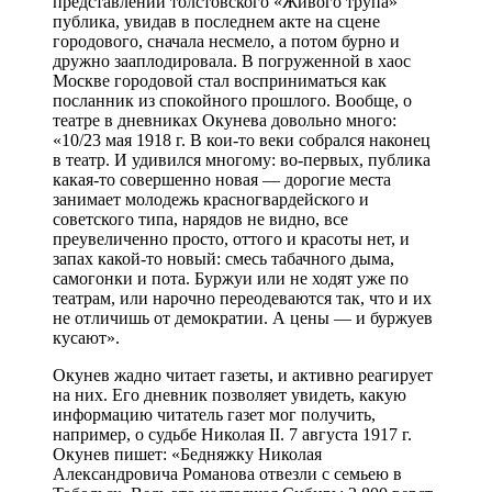
представлении толстовского «Живого трупа»
публика, увидав в последнем акте на сцене
городового, сначала несмело, а потом бурно и
дружно зааплодировала. В погруженной в хаос
Москве городовой стал восприниматься как
посланник из спокойного прошлого. Вообще, о
театре в дневниках Окунева довольно много:
«10/23 мая 1918 г. В кои-то веки собрался наконец
в театр. И удивился многому: во-первых, публика
какая-то совершенно новая — дорогие места
занимает молодежь красногвардейского и
советского типа, нарядов не видно, все
преувеличенно просто, оттого и красоты нет, и
запах какой-то новый: смесь табачного дыма,
самогонки и пота. Буржуи или не ходят уже по
театрам, или нарочно переодеваются так, что и их
не отличишь от демократии. А цены — и буржуев
кусают».
Окунев жадно читает газеты, и активно реагирует
на них. Его дневник позволяет увидеть, какую
информацию читатель газет мог получить,
например, о судьбе Николая II. 7 августа 1917 г.
Окунев пишет: «Бедняжку Николая
Александровича Романова отвезли с семьею в