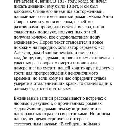
Игнатьевич Лапин. В 1817 году, когда он начал
писать дневник, ему было 18 лет, и он был
влюблен. Стиль его дневника восторженный,
напоминает сентиментальный роман: «Была Анна
Лаврентьевна у меня вечером, с коей мы
разговорами проводили остаток вечера, и при
сладостных поцелуях, полученных от ней,
получил колечко, кое с удовольствием ношу
ежедневно». Порою текст становится и вовсе
похожим на пародию, хотя автор серьезен: «С
Александром Ивановичем были ночью на
кладбище, где, я думаю, провели время с полчаса в
ужасных разговорах о смерти и положили
намерение: по смерти нашей ходить друг к другу в
гости для препровождения неисчислимого
времени; но если кому из нас определит судьба
умереть в отдаленнейших краях, то станем один к
одному ездить на почтовых».
Ежедневные записи рассказывают о встречах с
любимой девушкой, о прочитанных романах
мадам Жанлис, домашнем музицировании и
пасторальных играх со сверстниками. Но иногда
наш купец демонстрирует и интерес к
естественным наукам: «В сей день поймал я