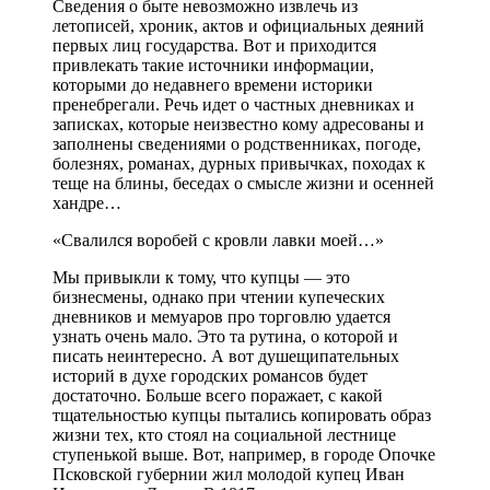
Сведения о быте невозможно извлечь из
летописей, хроник, актов и официальных деяний
первых лиц государства. Вот и приходится
привлекать такие источники информации,
которыми до недавнего времени историки
пренебрегали. Речь идет о частных дневниках и
записках, которые неизвестно кому адресованы и
заполнены сведениями о родственниках, погоде,
болезнях, романах, дурных привычках, походах к
теще на блины, беседах о смысле жизни и осенней
хандре…
«Свалился воробей с кровли лавки моей…»
Мы привыкли к тому, что купцы — это
бизнесмены, однако при чтении купеческих
дневников и мемуаров про торговлю удается
узнать очень мало. Это та рутина, о которой и
писать неинтересно. А вот душещипательных
историй в духе городских романсов будет
достаточно. Больше всего поражает, с какой
тщательностью купцы пытались копировать образ
жизни тех, кто стоял на социальной лестнице
ступенькой выше. Вот, например, в городе Опочке
Псковской губернии жил молодой купец Иван