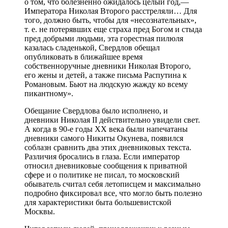
о том, что болезненно ожидалось целый год,—
Императора Николая Второго расстреляли… Для
того, должно быть, чтобы для «несознательных»,
т. е. не потерявших еще страха пред Богом и стыда
пред добрыми людьми, эта горестная пилюля
казалась сладенькой, Свердлов обещал
опубликовать в ближайшее время
собственноручные дневники Николая Второго,
его жены и детей, а также письма Распутина к
Романовым. Бьют на людскую жажду ко всему
пикантному».
Обещание Свердлова было исполнено, и
дневники Николая II действительно увидели свет.
А когда в 90-е годы XX века были напечатаны
дневники самого Никиты Окунева, появился
соблазн сравнить два этих дневниковых текста.
Различия бросались в глаза. Если император
относил дневниковые сообщения к приватной
сфере и о политике не писал, то московский
обыватель считал себя летописцем и максимально
подробно фиксировал все, что могло быть полезно
для характеристики быта большевистской
Москвы.