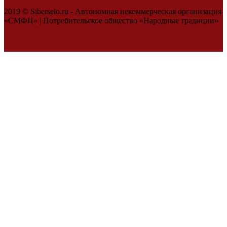
2019 © Siberselo.ru - Автономная некоммерческая организация
«СМФЦ» | Потребительское общество «Народные традиции»