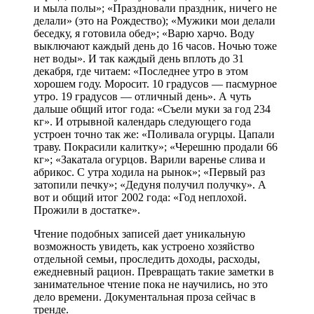
и мыла полы»; «Праздновали праздник, ничего не
делали» (это на Рождество); «Мужики мои делали
беседку, я готовила обед»; «Варю харчо. Воду
выключают каждый день до 16 часов. Ночью тоже
нет воды». И так каждый день вплоть до 31
декабря, где читаем: «Последнее утро в этом
хорошем году. Моросит. 10 градусов — пасмурное
утро. 19 градусов — отличный день». А чуть
дальше общий итог года: «Съели муки за год 234
кг». И отрывной календарь следующего года
устроен точно так же: «Поливала огурцы. Цапали
траву. Покрасили калитку»; «Черешню продали 66
кг»; «Закатала огурцов. Варили варенье слива и
абрикос. С утра ходила на рынок»; «Первый раз
затопили печку»; «Дедуня получил получку». А
вот и общий итог 2002 года: «Год неплохой.
Прожили в достатке».
Чтение подобных записей дает уникальную
возможность увидеть, как устроено хозяйство
отдельной семьи, проследить доходы, расходы,
ежедневный рацион. Превращать такие заметки в
занимательное чтение пока не научились, но это
дело времени. Документальная проза сейчас в
тренде.