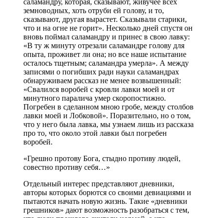
саламандру, которая, сказывают, живучее всех
земноводных, хоть отруби ей голову, и то,
сказывают, другая вырастет. Сказывали старики,
что и на огне не горит». Несколько дней спустя он
вновь поймал саламандру и принес в свою лавку:
«В ту ж минуту отрезали саламандре голову для
опыта, проживет ли она; но все наше испытание
осталось тщетным; саламандра умерла». А между
записями о погибших ради науки саламандрах
обнаруживаем рассказ не менее возвышенный:
«Свалился воробей с кровли лавки моей и от
минутного паралича умер скоропостижно.
Погребен в сделанном мною гробе, между столбов
лавки моей и Лобковой». Поразительно, но о том,
что у него была лавка, мы узнаем лишь из рассказа
про то, что около этой лавки был погребен
воробей.
«Грешно протову Бога, стыдно противу людей,
совестно противу себя…»
Отдельный интерес представляют дневники,
авторы которых борются со своими девиациями и
пытаются начать новую жизнь. Такие «дневники
грешников» дают возможность разобраться с тем,