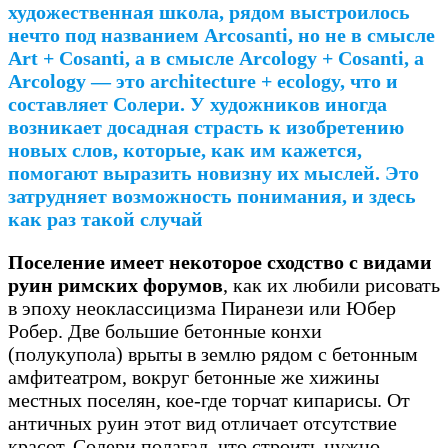
художественная школа, рядом выстроилось
нечто под названием Arcosanti, но не в смысле
Art + Cosanti, a в смысле Arcology + Cosanti, а
Arcology — это architecture + ecology, что и
составляет Солери. У художников иногда
возникает досадная страсть к изобретению
новых слов, которые, как им кажется,
помогают выразить новизну их мыслей. Это
затрудняет возможность понимания, и здесь
как раз такой случай
Поселение имеет некоторое сходство с видами
руин римских форумов
, как их любили рисовать
в эпоху неоклассицизма Пиранези или Юбер
Робер. Две большие бетонные конхи
(полукупола) врыты в землю рядом с бетонным
амфитеатром, вокруг бетонные же хижины
местных поселян, кое-где торчат кипарисы. От
античных руин этот вид отличает отсутствие
красот. Солери полагал, что строить нужно