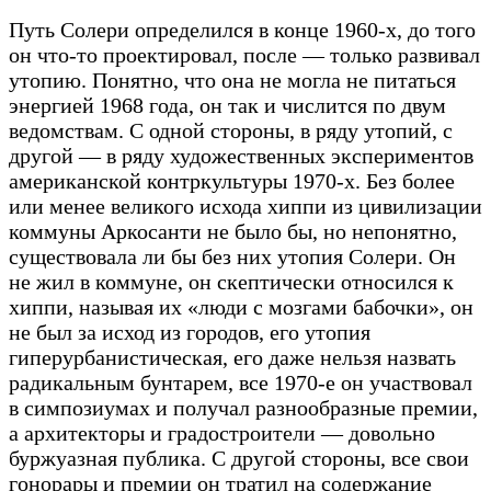
Путь Солери определился в конце 1960-х, до того
он что-то проектировал, после — только развивал
утопию. Понятно, что она не могла не питаться
энергией 1968 года, он так и числится по двум
ведомствам. С одной стороны, в ряду утопий, с
другой — в ряду художественных экспериментов
американской контркультуры 1970-х. Без более
или менее великого исхода хиппи из цивилизации
коммуны Аркосанти не было бы, но непонятно,
существовала ли бы без них утопия Солери. Он
не жил в коммуне, он скептически относился к
хиппи, называя их «люди с мозгами бабочки», он
не был за исход из городов, его утопия
гиперурбанистическая, его даже нельзя назвать
радикальным бунтарем, все 1970-е он участвовал
в симпозиумах и получал разнообразные премии,
а архитекторы и градостроители — довольно
буржуазная публика. С другой стороны, все свои
гонорары и премии он тратил на содержание