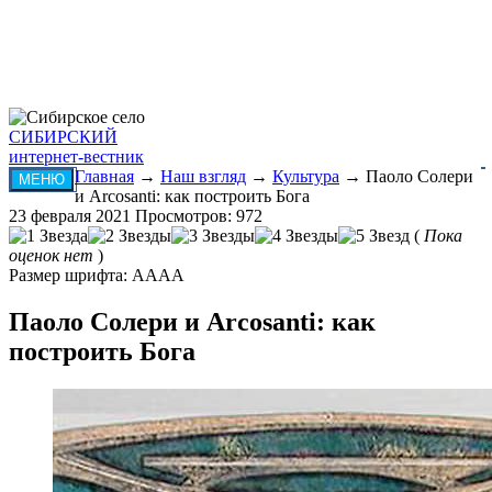
СИБИРСКИЙ
интернет-вестник
Главная
→
Наш взгляд
→
Культура
→ Паоло Солери
МЕНЮ
и Arcosanti: как построить Бога
23 февраля 2021
Просмотров: 972
(
Пока
оценок нет
)
Размер шрифта:
A
A
A
A
Паоло Солери и Arcosanti: как
построить Бога