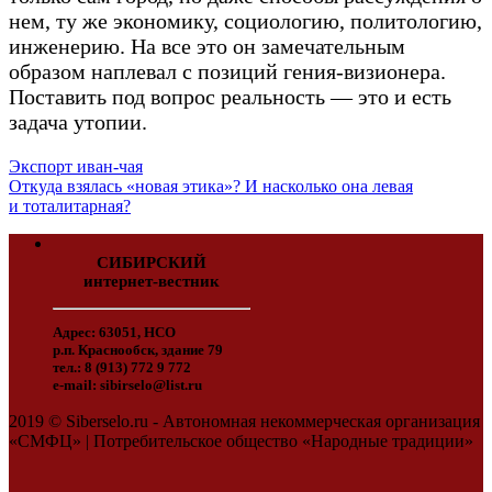
нем, ту же экономику, социологию, политологию,
инженерию. На все это он замечательным
образом наплевал с позиций гения-визионера.
Поставить под вопрос реальность — это и есть
задача утопии.
Экспорт иван-чая
Откуда взялась «новая этика»? И насколько она левая
и тоталитарная?
СИБИРСКИЙ
интернет-вестник
Адрес: 63051, НСО
р.п. Краснообск, здание 79
тел.: 8 (913) 772 9 772
e-mail: sibirselo@list.ru
2019 © Siberselo.ru - Автономная некоммерческая организация
«СМФЦ» | Потребительское общество «Народные традиции»