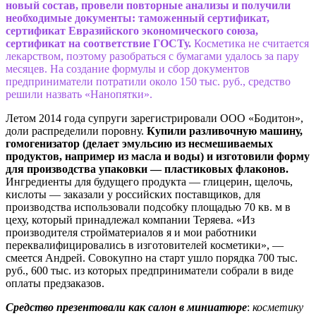
новый состав, провели повторные анализы и получили
необходимые документы: таможенный сертификат,
сертификат Евразийского экономического союза,
сертификат на соответствие ГОСТу.
Косметика не считается
лекарством, поэтому разобраться с бумагами удалось за пару
месяцев. На создание формулы и сбор документов
предприниматели потратили около 150 тыс. руб., средство
решили назвать «Нанопятки».
Летом 2014 года супруги зарегистрировали ООО «Бодитон»,
доли распределили поровну.
Купили разливочную машину,
гомогенизатор (делает эмульсию из несмешиваемых
продуктов, например из масла и воды) и изготовили форму
для производства упаковки — пластиковых флаконов.
Ингредиенты для будущего продукта — глицерин, щелочь,
кислоты — заказали у российских поставщиков, для
производства использовали подсобку площадью 70 кв. м в
цеху, который принадлежал компании Теряева. «Из
производителя стройматериалов я и мои работники
переквалифицировались в изготовителей косметики», —
смеется Андрей. Совокупно на старт ушло порядка 700 тыс.
руб., 600 тыс. из которых предприниматели собрали в виде
оплаты предзаказов.
Средство презентовали как салон в миниатюре
:
косметику