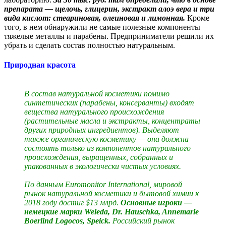
препарата — щелочь, глицерин, экстракт алоэ вера и три
вида кислот: стеариновая, олеиновая и лимонная.
Кроме
того, в нем обнаружили не самые полезные компоненты —
тяжелые металлы и парабены. Предприниматели решили их
убрать и сделать состав полностью натуральным.
Природная красота
В состав натуральной косметики помимо
синтетических (парабены, консерванты) входят
вещества натурального происхождения
(растительные масла и экстракты, концентраты
других природных ингредиентов). Выделяют
также органическую косметику — она должна
состоять только из компонентов натурального
происхождения, выращенных, собранных и
упакованных в экологически чистых условиях.
По данным Euromonitor International, мировой
рынок натуральной косметики и бытовой химии к
2018 году достиг $13 млрд.
Основные игроки —
немецкие марки Weleda, Dr. Hauschka, Annemarie
Boerlind Logocos, Speick.
Российский рынок