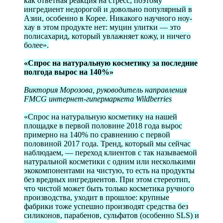
как ответная реакция на стресс, поэтому
ингредиент недорогой и довольно популярный в
Азии, особенно в Корее. Никакого научного ноу-
хау в этом продукте нет: муцин улитки — это
полисахарид, который увлажняет кожу, и ничего
более».
«Спрос на натуральную косметику за последние
полгода вырос на 140%»
Виктория Морозова, руководитель направления
FMCG интернет-гипермаркета Wildberries
«Спрос на натуральную косметику на нашей
площадке в первой половине 2018 года вырос
примерно на 140% по сравнению с первой
половиной 2017 года. Тренд, который мы сейчас
наблюдаем, — переход клиентов с так называемой
натуральной косметики с одним или несколькими
экокомпонентами на чистую, то есть на продукты
без вредных ингредиентов. При этом стереотип,
что чистой может быть только косметика ручного
производства, уходит в прошлое: крупные
фабрики тоже успешно производят средства без
силиконов, парабенов, сульфатов (особенно SLS) и