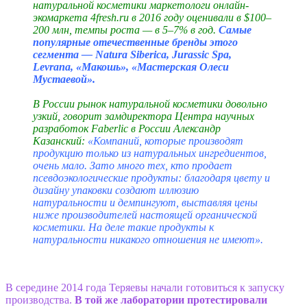
натуральной косметики маркетологи онлайн-
экомаркета 4fresh.ru в 2016 году оценивали в $100–
200 млн, темпы роста — в 5–7% в год.
Самые
популярные отечественные бренды этого
сегмента — Natura Siberica, Jurassic Spa,
Levrana, «Макошь», «Мастерская Олеси
Мустаевой».
В России рынок натуральной косметики довольно
узкий, говорит замдиректора Центра научных
разработок Faberlic в России Александр
Казанский:
«Компаний, которые производят
продукцию только из натуральных ингредиентов,
очень мало. Зато много тех, кто продает
псевдоэкологические продукты: благодаря цвету и
дизайну упаковки создают иллюзию
натуральности и демпингуют, выставляя цены
ниже производителей настоящей органической
косметики. На деле такие продукты к
натуральности никакого отношения не имеют».
В середине 2014 года Теряевы начали готовиться к запуску
производства.
В той же лаборатории протестировали