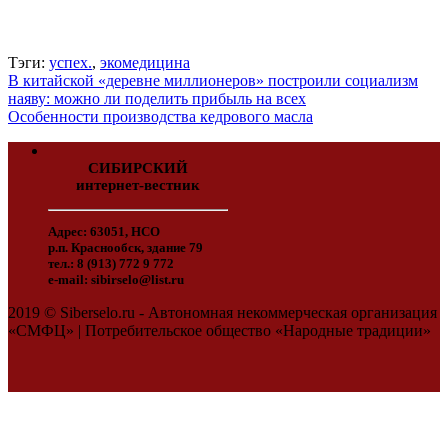
Тэги:
успех.
,
экомедицина
В китайской «деревне миллионеров» построили социализм
наяву: можно ли поделить прибыль на всех
Особенности производства кедрового масла
СИБИРСКИЙ
интернет-вестник
Адрес: 63051, НСО
р.п. Краснообск, здание 79
тел.: 8 (913) 772 9 772
e-mail: sibirselo@list.ru
2019 © Siberselo.ru - Автономная некоммерческая организация
«СМФЦ» | Потребительское общество «Народные традиции»