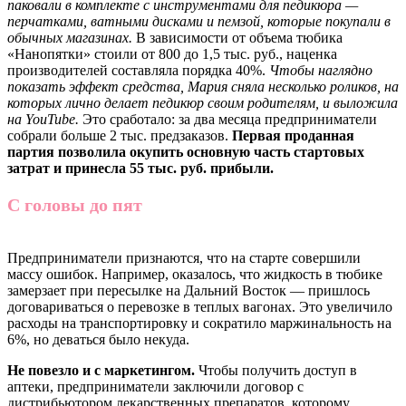
паковали в комплекте с инструментами для педикюра —
перчатками, ватными дисками и пемзой, которые покупали в
обычных магазинах.
В зависимости от объема тюбика
«Нанопятки» стоили от 800 до 1,5 тыс. руб., наценка
производителей составляла порядка 40%.
Чтобы наглядно
показать эффект средства, Мария сняла несколько роликов, на
которых лично делает педикюр своим родителям, и выложила
на YouTube.
Это сработало: за два месяца предприниматели
собрали больше 2 тыс. предзаказов.
Первая проданная
партия позволила окупить основную часть стартовых
затрат и принесла 55 тыс. руб. прибыли.
С головы до пят
Предприниматели признаются, что на старте совершили
массу ошибок. Например, оказалось, что жидкость в тюбике
замерзает при пересылке на Дальний Восток — пришлось
договариваться о перевозке в теплых вагонах. Это увеличило
расходы на транспортировку и сократило маржинальность на
6%, но деваться было некуда.
Не повезло и с маркетингом.
Чтобы получить доступ в
аптеки, предприниматели заключили договор с
дистрибьютором лекарственных препаратов, которому