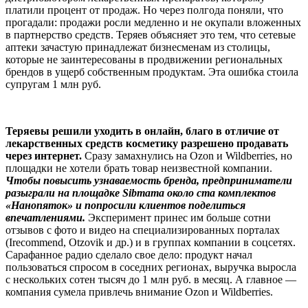
платили процент от продаж. Но через полгода поняли, что
прогадали: продажи росли медленно и не окупали вложенных
в партнерство средств. Теряев объясняет это тем, что сетевые
аптеки зачастую принадлежат бизнесменам из столицы,
которые не заинтересованы в продвижении региональных
брендов в ущерб собственным продуктам. Эта ошибка стоила
супругам 1 млн руб.
Теряевы решили уходить в онлайн, благо в отличие от
лекарственных средств косметику разрешено продавать
через интернет.
Сразу замахнулись на Ozon и Wildberries, но
площадки не хотели брать товар неизвестной компании.
Чтобы повысить узнаваемость бренда, предприниматели
разыграли на площадке Sibmama около ста комплектов
«Нанопяток» и попросили клиентов поделиться
впечатлениями.
Эксперимент принес им больше сотни
отзывов с фото и видео на специализированных порталах
(Irecommend, Otzovik и др.) и в группах компании в соцсетях.
Сарафанное радио сделало свое дело: продукт начал
пользоваться спросом в соседних регионах, выручка выросла
с нескольких сотен тысяч до 1 млн руб. в месяц. А главное —
компания сумела привлечь внимание Ozon и Wildberries.