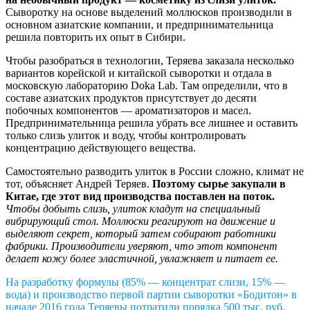
Сыворотку на основе выделений моллюсков производили в
основном азиатские компании, и предпринимательница
решила повторить их опыт в Сибири.
Чтобы разобраться в технологии, Теряева заказала несколько
вариантов корейской и китайской сыворотки и отдала в
московскую лабораторию Doka Lab. Там определили, что в
составе азиатских продуктов присутствует до десяти
побочных компонентов — ароматизаторов и масел.
Предпринимательница решила убрать все лишнее и оставить
только слизь улиток и воду, чтобы контролировать
концентрацию действующего вещества.
Самостоятельно разводить улиток в России сложно, климат не
тот, объясняет Андрей Теряев.
Поэтому сырье закупали в
Китае, где этот вид производства поставлен на поток.
Чтобы добыть слизь, улиток кладут на специальный
вибрирующий стол. Моллюски реагируют на движение и
выделяют секрет, который затем собирают работники
фабрики. Производители уверяют, что этот компонент
делает кожу более эластичной, увлажняет и питает ее.
На разработку формулы (85% — концентрат слизи, 15% —
вода) и производство первой партии сыворотки «Бодитон» в
начале 2016 года Теряевы потратили порядка 500 тыс. руб.