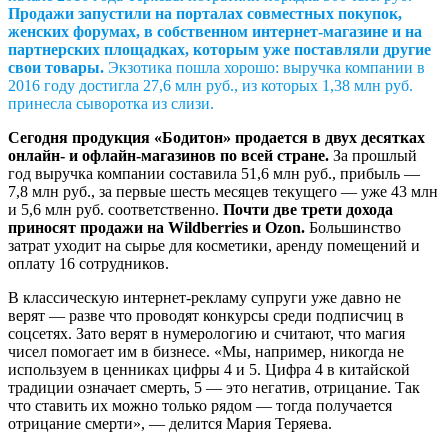
Продажи запустили на порталах совместных покупок,
женских форумах, в собственном интернет-магазине и на
партнерских площадках, которым уже поставляли другие
свои товары.
Экзотика пошла хорошо: выручка компании в
2016 году достигла 27,6 млн руб., из которых 1,38 млн руб.
принесла сыворотка из слизи.
Сегодня продукция «Бодитон» продается в двух десятках
онлайн- и офлайн-магазинов по всей стране.
За прошлый
год выручка компании составила 51,6 млн руб., прибыль —
7,8 млн руб., за первые шесть месяцев текущего — уже 43 млн
и 5,6 млн руб. соответственно.
Почти две трети дохода
приносят продажи на Wildberries и Ozon.
Большинство
затрат уходит на сырье для косметики, аренду помещений и
оплату 16 сотрудников.
В классическую интернет-рекламу супруги уже давно не
верят — разве что проводят конкурсы среди подписчиц в
соцсетях. Зато верят в нумерологию и считают, что магия
чисел помогает им в бизнесе. «Мы, например, никогда не
используем в ценниках цифры 4 и 5. Цифра 4 в китайской
традиции означает смерть, 5 — это негатив, отрицание. Так
что ставить их можно только рядом — тогда получается
отрицание смерти», — делится Мария Теряева.