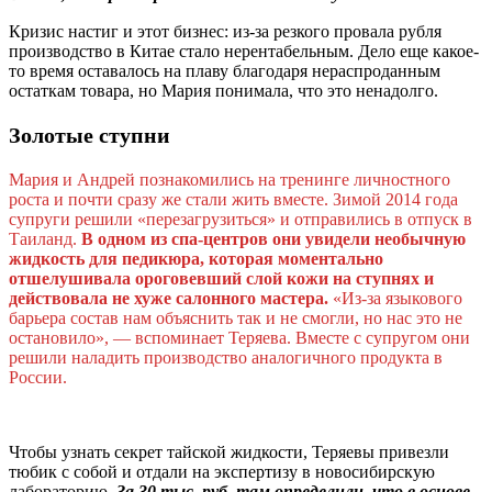
Кризис настиг и этот бизнес: из-за резкого провала рубля
производство в Китае стало нерентабельным. Дело еще какое-
то время оставалось на плаву благодаря нераспроданным
остаткам товара, но Мария понимала, что это ненадолго.
Золотые ступни
Мария и Андрей познакомились на тренинге личностного
роста и почти сразу же стали жить вместе. Зимой 2014 года
супруги решили «перезагрузиться» и отправились в отпуск в
Таиланд.
В одном из спа-центров они увидели необычную
жидкость для педикюра, которая моментально
отшелушивала ороговевший слой кожи на ступнях и
действовала не хуже салонного мастера.
«Из-за языкового
барьера состав нам объяснить так и не смогли, но нас это не
остановило», — вспоминает Теряева. Вместе с супругом они
решили наладить производство аналогичного продукта в
России.
Чтобы узнать секрет тайской жидкости, Теряевы привезли
тюбик с собой и отдали на экспертизу в новосибирскую
лабораторию.
За 30 тыс. руб. там определили, что в основе