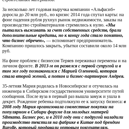
За несколько лет годовая выручка компании «Альфасиб»
доросла до 20 млн руб., но кризис 2014 года спутал карты: на
фоне падения рубля рухнул рынок недвижимости, заказы на
производство стройматериалов стремились к нулю.
«Мы
пытались выживать за счет собственных средств, брали
дополнительные кредиты, но к концу года стало понятно,
что бизнес обречен»,
— вспоминает предприниматель.
Компанию пришлось закрыть, убытки составили около 14 млн
руб.
На фоне проблем с бизнесом Теряев переживал перемены и на
личном фронте.
В 2013-м он развелся с первой супругой и в
том же году познакомился с Марией Оленевой, которая
стала второй женой, а потом и бизнес-партнером Андрея.
35-летняя Мария родилась в Новосибирске и отучилась на
инженера в Сибирском государственном университете путей
сообщения. После вуза в первый раз вышла замуж и ушла в
декрет. Рождение ребенка подтолкнуло ее к запуску бизнеса:
в
2008 году Мария организовала совместные покупки на
популярном в Сибири форуме для молодых матерей
Sibmama. Бизнес рос, и в 2010 году они с подругой наладили
производство текстиля на фабрике в Китае под брендом
Barolle, который продавали оптовым покупателям.