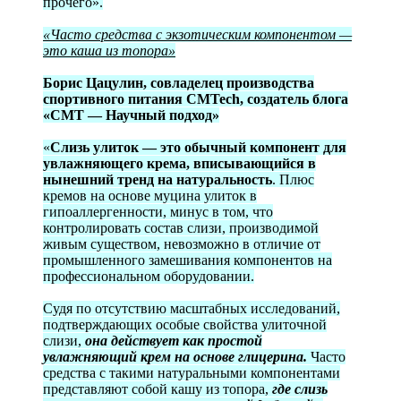
прочего».
«Часто средства с экзотическим компонентом —
это каша из топора»
Борис Цацулин, совладелец производства
спортивного питания CMTech, создатель блога
«CMT — Научный подход»
«
Слизь улиток — это обычный компонент для
увлажняющего крема, вписывающийся в
нынешний тренд на натуральность
. Плюс
кремов на основе муцина улиток в
гипоаллергенности, минус в том, что
контролировать состав слизи, производимой
живым существом, невозможно в отличие от
промышленного замешивания компонентов на
профессиональном оборудовании.
Судя по отсутствию масштабных исследований,
подтверждающих особые свойства улиточной
слизи,
она действует как простой
увлажняющий крем на основе глицерина.
Часто
средства с такими натуральными компонентами
представляют собой кашу из топора,
где слизь