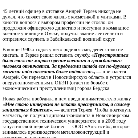
45-летний офицер в отставке Андрей Теряев никогда не
думал, что свяжет свою жизнь с косметикой и улитками. В
юности вопроса с выбором профессии не стояло: он
продолжил офицерскую династию и поступил в командное
военное училище в Омске, получил звание лейтенанта и
отправился служить в Забайкальский военный округ.
В конце 1990-х годов у него родился сын, денег стало не
хватать, и Теряев решил оставить службу.
«Перестроиться
было сложно: мировоззрение военного и гражданского
человека отличается. За пределами штаба все по-другому,
мозгами надо шевелить более подвижно»,
— признается
Андрей. Он переехал в Новосибирскую область и устроился
оперуполномоченным в ОБЭП (отдел по борьбе с
экономическими преступлениями) города Бердска.
Новая работа пробудила в нем предпринимательскую жилку.
«Мне стало интересно не искать преступников, а самому
заниматься бизнесом»
, — делится Теряев. Чтобы подтянуть
матчасть, он получил диплом экономиста в Новосибирском
государственном техническом университете и в 2008 году
запустил свой первый бизнес — ООО «Альфасиб», которое
занималось производством металлоконструкций и
строительных материалов.