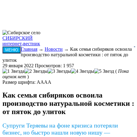
СИБИРСКИЙ
интернет-вестник
Главная
→
Новости
→ Как семья сибиряков освоила
МЕНЮ
производство натуральной косметики : от пяток до
улиток
29 января 2022
Просмотров: 1 957
(
Пока
оценок нет
)
Размер шрифта:
A
A
A
A
Как семья сибиряков освоила
производство натуральной косметики :
от пяток до улиток
Супруги Теряевы на фоне кризиса потеряли
бизнес, но быстро нашли новую нишу —