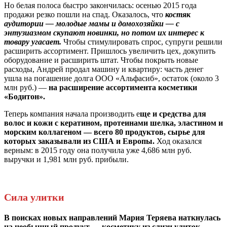
Но белая полоса быстро закончилась: осенью 2015 года
продажи резко пошли на спад. Оказалось, что
костяк
аудитории — молодые мамы и домохозяйки — с
энтузиазмом скупают новинки, но потом их интерес к
товару угасает.
Чтобы стимулировать спрос, супруги решили
расширить ассортимент. Пришлось увеличить цех, докупить
оборудование и расширить штат. Чтобы покрыть новые
расходы, Андрей продал машину и квартиру: часть денег
ушла на погашение долга ООО «Альфасиб», остаток (около 3
млн руб.) —
на расширение ассортимента косметики
«Бодитон».
Теперь компания начала производить е
ще и средства для
волос и кожи с кератином, протеинами шелка, эластином и
морским коллагеном — всего 80 продуктов, сырье для
которых заказывали из США и Европы.
Ход оказался
верным: в 2015 году она получила уже 4,686 млн руб.
выручки и 1,981 млн руб. прибыли.
Сила улитки
В поисках новых направлений Мария Теряева наткнулась
на необычный продукт — косметику из слизи улиток.