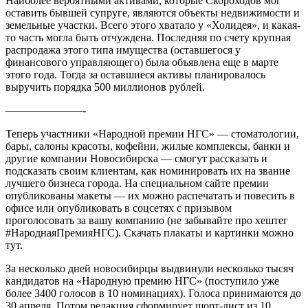
Наиболее вероятными активами, которые Скороходов мог
оставить бывшей супруге, являются объекты недвижимости и
земельные участки. Всего этого хватало у «Холидея», и какая-
то часть могла быть отчуждена. Последняя по счету крупная
распродажа этого типа имущества (оставшегося у
финансового управляющего) была объявлена еще в марте
этого года. Тогда за оставшиеся активы планировалось
выручить порядка 500 миллионов рублей.
———————-
Теперь участники «Народной премии НГС» — стоматологии,
бары, салоны красоты, кофейни, жилые комплексы, банки и
другие компании Новосибирска — смогут рассказать и
подсказать своим клиентам, как номинировать их на звание
лучшего бизнеса города. На специальном сайте премии
опубликованы макеты — их можно распечатать и повесить в
офисе или опубликовать в соцсетях с призывом
проголосовать за вашу компанию (не забывайте про хештег
#НароднаяПремияНГС). Скачать плакаты и картинки можно
тут.
За несколько дней новосибирцы выдвинули несколько тысяч
кандидатов на «Народную премию НГС» (поступило уже
более 3400 голосов в 10 номинациях). Голоса принимаются до
30 апреля. Потом редакция сформирует шорт-лист из 10