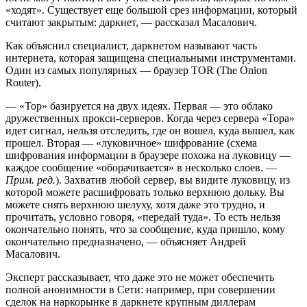
«ходят». Существует еще большой срез информации, который
считают закрытым: даркнет, — рассказал Масалович.
Как объяснил специалист, даркнетом называют часть
интернета, которая защищена специальными инструментами.
Один из самых популярных — браузер TOR (The Onion
Router).
— «Тор» базируется на двух идеях. Первая — это облако
дружественных прокси-серверов. Когда через сервера «Тора»
идет сигнал, нельзя отследить, где он вошел, куда вышел, как
прошел. Вторая — «луковичное» шифрование (схема
шифрования информации в браузере похожа на луковицу —
каждое сообщение «оборачивается» в несколько слоев. —
Прим. ред.
). Захватив любой сервер, вы видите луковицу, из
которой можете расшифровать только верхнюю дольку. Вы
можете снять верхнюю шелуху, хотя даже это трудно, и
прочитать, условно говоря, «передай туда». То есть нельзя
окончательно понять, что за сообщение, куда пришло, кому
окончательно предназначено, — объясняет Андрей
Масалович.
Эксперт рассказывает, что даже это не может обеспечить
полной анонимности в Сети: например, при совершении
сделок на наркорынке в даркнете крупным диллерам