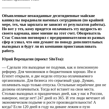
———————-
Объявленные неожиданные десятидневные майские
каникулы порадовали наемных сотрудников (по крайней
мере, тех, чья зарплата не зависит от результатов работы).
Но вот у тех, кому придется оплачивать эту щедрость из
своего кармана, иное мнение на этот счет. Обозреватель
Стас Соколов поговорил с предпринимателями из разных
сфер и узнал, что они думают по поводу дополнительных
выходных и будут ли их компании приостанавливать
работу.
Юрий Верещагин (проект SitoTea):
— Сделали эти выходные не подумав, как и пенсионную
реформу. Для чиновников и бюджетников хорошо. Им и
Египет открыли, и две недели отпуска оплачиваемого
организовали. Для бизнеса это серьезный удар. Думаю,
оплачивать надо только отпуска. Остальные нерабочие дни не
должны оплачиваться. Тогда всё встанет на свои места.
Столько выходных и праздничных дней, как у нас в России,
наверное, нигде нет! 247 дней из 365. И эти люди мечтают об
экономическом подъеме и росте производительности! А
когда? Если 120 дней в году на диване лежим и пузо