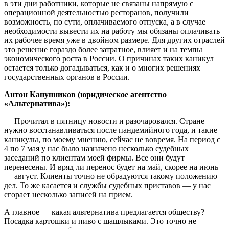
в эти дни работники, которые не связаны напрямую с
операционной деятельностью ресторанов, получили
возможность, по сути, оплачиваемого отпуска, а в случае
необходимости вывести их на работу мы обязаны оплачивать
их рабочее время уже в двойном размере. Для других отраслей
это решение гораздо более затратное, влияет и на темпы
экономического роста в России. О причинах таких каникул
остается только догадываться, как и о многих решениях
государственных органов в России.
Антон Канунников (юридическое агентство
«Альтернатива»):
— Прочитал в пятницу новости и разочаровался. Стране
нужно восстанавливаться после пандемийного года, и такие
каникулы, по моему мнению, сейчас не вовремя. На период с
4 по 7 мая у нас было назначено несколько судебных
заседаний по клиентам моей фирмы. Все они будут
перенесены. И вряд ли перенос будет на май, скорее на июнь
— август. Клиенты точно не обрадуются такому положению
дел. То же касается и службы судебных приставов — у нас
сгорает несколько записей на прием.
А главное — какая альтернатива предлагается обществу?
Посадка картошки и пиво с шашлыками. Это точно не