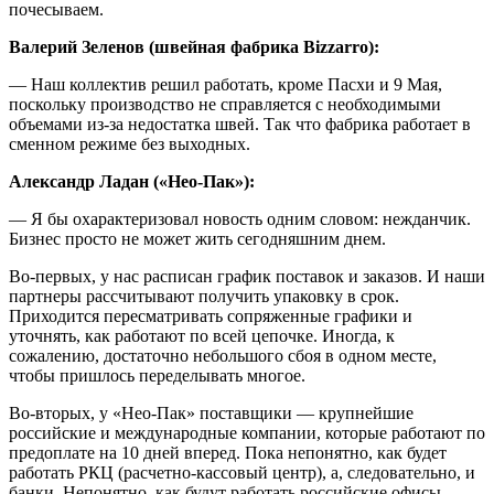
почесываем.
Валерий Зеленов (швейная фабрика Bizzarro):
— Наш коллектив решил работать, кроме Пасхи и 9 Мая,
поскольку производство не справляется с необходимыми
объемами из-за недостатка швей. Так что фабрика работает в
сменном режиме без выходных.
Александр Ладан («Нео-Пак»):
— Я бы охарактеризовал новость одним словом: нежданчик.
Бизнес просто не может жить сегодняшним днем.
Во-первых, у нас расписан график поставок и заказов. И наши
партнеры рассчитывают получить упаковку в срок.
Приходится пересматривать сопряженные графики и
уточнять, как работают по всей цепочке. Иногда, к
сожалению, достаточно небольшого сбоя в одном месте,
чтобы пришлось переделывать многое.
Во-вторых, у «Нео-Пак» поставщики — крупнейшие
российские и международные компании, которые работают по
предоплате на 10 дней вперед. Пока непонятно, как будет
работать РКЦ (расчетно-кассовый центр), а, следовательно, и
банки. Непонятно, как будут работать российские офисы