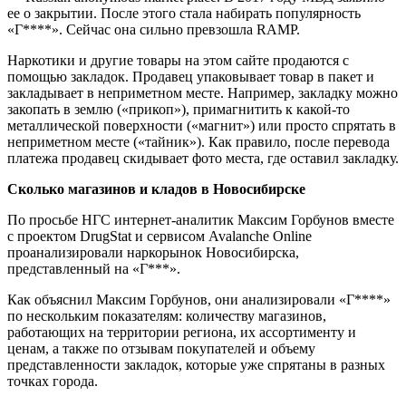
ее о закрытии. После этого стала набирать популярность
«Г****». Сейчас она сильно превзошла RAMP.
Наркотики и другие товары на этом сайте продаются с
помощью закладок. Продавец упаковывает товар в пакет и
закладывает в неприметном месте. Например, закладку можно
закопать в землю («прикоп»), примагнитить к какой-то
металлической поверхности («магнит») или просто спрятать в
неприметном месте («тайник»). Как правило, после перевода
платежа продавец скидывает фото места, где оставил закладку.
Сколько магазинов и кладов в Новосибирске
По просьбе НГС интернет-аналитик Максим Горбунов вместе
с проектом DrugStat и сервисом Avalanche Online
проанализировали наркорынок Новосибирска,
представленный на «Г***».
Как объяснил Максим Горбунов, они анализировали «Г****»
по нескольким показателям: количеству магазинов,
работающих на территории региона, их ассортименту и
ценам, а также по отзывам покупателей и объему
представленности закладок, которые уже спрятаны в разных
точках города.