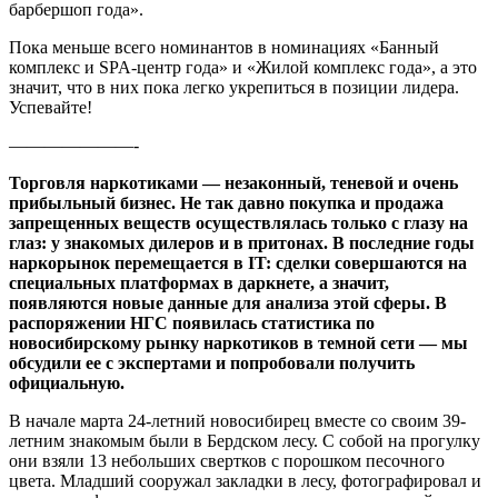
барбершоп года».
Пока меньше всего номинантов в номинациях «Банный
комплекс и SPA-центр года» и «Жилой комплекс года», а это
значит, что в них пока легко укрепиться в позиции лидера.
Успевайте!
———————-
Торговля наркотиками — незаконный, теневой и очень
прибыльный бизнес. Не так давно покупка и продажа
запрещенных веществ осуществлялась только с глазу на
глаз: у знакомых дилеров и в притонах. В последние годы
наркорынок перемещается в IT: сделки совершаются на
специальных платформах в даркнете, а значит,
появляются новые данные для анализа этой сферы. В
распоряжении НГС появилась статистика по
новосибирскому рынку наркотиков в темной сети — мы
обсудили ее с экспертами и попробовали получить
официальную.
В начале марта 24-летний новосибирец вместе со своим 39-
летним знакомым были в Бердском лесу. С собой на прогулку
они взяли 13 небольших свертков с порошком песочного
цвета. Младший сооружал закладки в лесу, фотографировал и