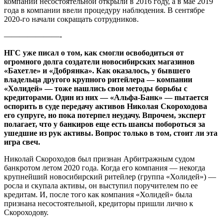
компании несостоятельной открыли в 2016 году, а в мае 2019
года в компании ввели процедуру наблюдения. В сентябре
2020-го начали сокращать сотрудников.
———————-
НГС уже писал о том, как смогли освободиться от
огромного долга создатели новосибирских магазинов
«Бахетле» и «Добрянка». Как оказалось, у бывшего
владельца другого крупного ритейлера — компании
«Холидей» — тоже нашлись свои методы борьбы с
кредиторами. Один из них — «Альфа-Банк» — пытается
оспорить в суде передачу активов Николая Скороходова
его супруге, но пока потерпел неудачу. Впрочем, эксперт
полагает, что у банкиров еще есть шансы побороться за
ушедшие из рук активы. Вопрос только в том, стоит ли эта
игра свеч.
Николай Скороходов был признан Арбитражным судом
банкротом летом 2020 года. Когда его компания — некогда
крупнейший новосибирский ритейлер (группа «Холидей») —
росла и скупала активы, он выступил поручителем по ее
кредитам. И, после того как компания «Холидей» была
признана несостоятельной, кредиторы пришли лично к
Скороходову.