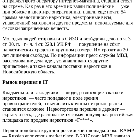
отправлял фото оператору интернет-магазина, старший стоял
на стреме. Как раз в это время их взяли полицейские — уже
при обыске в квартире оперативники нашли еще почти 54
грамма аналогичного наркотика, электронные весы,
упаковочный материал и другие предметы, используемые для
фасовки запрещенных веществ.
Молодых людей отправили в СИЗО и возбудили дело по ч. 3
ст. 30, п. «г» ч. 4 ст. 228.1 УК РФ — покушение на сбыт
наркотических средств в крупном размере. Им грозит до 20
лет лишения свободы. По информации пресс-службы МВД,
расследование дела идет, устанавливаются другие
причастные, а также каналы поставки наркотиков в
Новосибирскую область.
Рынок перешел в IT
Кладмены или закладчики — люди, разносящие закладки
наркотиков, — часто попадают в поле зрения
правоохранителей, а вычислить крупных игроков рынка
становится сложнее. Наркоторговля перешла в даркнет —
скрытую сеть, где располагается самая популярная российская
площадка по продаже наркотиков «Г****».
Первой подобной крупной российской площадкой был RAMP
— Russian anonymous market place. В 2017 году МВД заявило