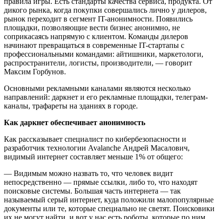
правила игры. Есть стандарты качества сервиса, продукта. От
дикого рынка, когда покупки совершались лично у дилеров,
рынок переходит в сегмент IT-анонимности. Появились
площадки, позволяющие вести бизнес анонимно, не
соприкасаясь напрямую с клиентом. Команды дилеров
начинают превращаться в современные IT-стартапы с
профессиональными командами: айтишники, маркетологи,
распространители, логисты, производители, — говорит
Максим Горбунов.
Основными рекламными каналами являются несколько
направлений: даркнет и его рекламные площадки, телеграм-
каналы, трафареты на зданиях в городе.
Как даркнет обеспечивает анонимность
Как рассказывает специалист по кибербезопасности и
разработчик технологии Avalanche Андрей Масалович,
видимый интернет составляет меньше 1% от общего:
— Видимым можно назвать то, что человек видит
непосредственно — прямые ссылки, либо то, что находят
поисковые системы. Большая часть интернета — так
называемый серый интернет, куда положили малопопулярные
документы или те, которые специально не светят. Поисковики
их не могут найти, и вот у нас есть роботы, которые по ним