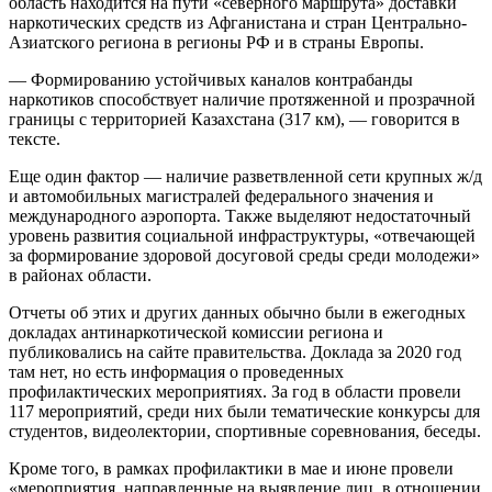
область находится на пути «северного маршрута» доставки
наркотических средств из Афганистана и стран Центрально-
Азиатского региона в регионы РФ и в страны Европы.
— Формированию устойчивых каналов контрабанды
наркотиков способствует наличие протяженной и прозрачной
границы с территорией Казахстана (317 км), — говорится в
тексте.
Еще один фактор — наличие разветвленной сети крупных ж/д
и автомобильных магистралей федерального значения и
международного аэропорта. Также выделяют недостаточный
уровень развития социальной инфраструктуры, «отвечающей
за формирование здоровой досуговой среды среди молодежи»
в районах области.
Отчеты об этих и других данных обычно были в ежегодных
докладах антинаркотической комиссии региона и
публиковались на сайте правительства. Доклада за 2020 год
там нет, но есть информация о проведенных
профилактических мероприятиях. За год в области провели
117 мероприятий, среди них были тематические конкурсы для
студентов, видеолектории, спортивные соревнования, беседы.
Кроме того, в рамках профилактики в мае и июне провели
«мероприятия, направленные на выявление лиц, в отношении