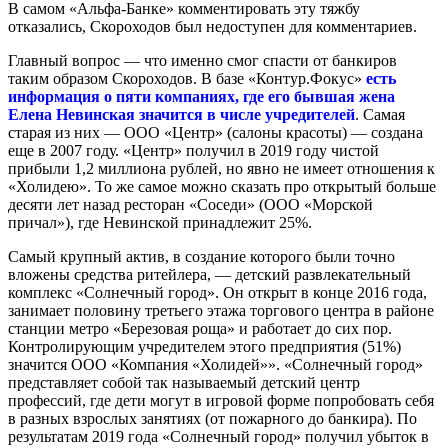
В самом «Альфа-Банке» комментировать эту тяжбу
отказались, Скороходов был недоступен для комментариев.
Главный вопрос — что именно смог спасти от банкиров
таким образом Скороходов. В базе «Контур.Фокус»
есть
информация о пяти компаниях, где его бывшая жена
Елена Невинская значится в числе учредителей
. Самая
старая из них — ООО «Центр» (салоны красоты) — создана
еще в 2007 году. «Центр» получил в 2019 году чистой
прибыли 1,2 миллиона рублей, но явно не имеет отношения к
«Холидею». То же самое можно сказать про открытый больше
десяти лет назад ресторан «Соседи» (ООО «Морской
причал»), где Невинской принадлежит 25%.
Самый крупный актив, в создание которого были точно
вложены средства ритейлера, — детский развлекательный
комплекс «Солнечный город». Он открыт в конце 2016 года,
занимает половину третьего этажа торгового центра в районе
станции метро «Березовая роща» и работает до сих пор.
Контролирующим учредителем этого предприятия (51%)
значится ООО «Компания «Холидей»». «Солнечный город»
представляет собой так называемый детский центр
профессий, где дети могут в игровой форме попробовать себя
в разных взрослых занятиях (от пожарного до банкира). По
результатам 2019 года «Солнечный город» получил убыток в