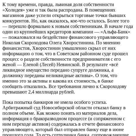
К тому времени, правда, львиная доля собственности
«Холидея» уже и так была распродана. В помещениях
магазинов даже успели открыться торговые точки бывших
конкурентов. Но, как оказалось, кое-что осталось. Более того
— перешло формально к новым собственникам. В начале года
один из крупнейших кредиторов компании — «Альфа-Банк»
— пожаловался на бездействие финансового управляющего
Николая Скороходова Олега Хворостинина. По мнению
финансистов, Хворостинин умышленно скрыл от них
информацию о том, что в Советском районном суде прошел
процесс о разделе собственности предпринимателя с его
женой — Еленой (Лесей) Невинской. В результате «всё
ликвидное имущество передано супруге должника, а
должнику переданы неликвидные активы». О том, что
именно это за активы и какова их стоимость, в банке
сообщить отказались. Все требования лично к Скороходову
превышают 2,4 миллиарда рублей.
Пока попытка банкиров не имела особого успеха.
Арбитражный суд Новосибирской области отказал банку в
полном объеме. Как можно понять из материалов дела,
информация о бракоразводном процессе (и сопряженном с
ним переходе активов) содержалась в отчете финансового
управляющего, который был отправлен банку еще в июне
прошлого года. То есть сотрудники банка, сопровождающие