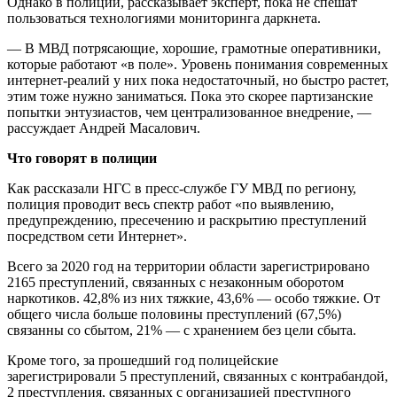
Однако в полиции, рассказывает эксперт, пока не спешат
пользоваться технологиями мониторинга даркнета.
— В МВД потрясающие, хорошие, грамотные оперативники,
которые работают «в поле». Уровень понимания современных
интернет-реалий у них пока недостаточный, но быстро растет,
этим тоже нужно заниматься. Пока это скорее партизанские
попытки энтузиастов, чем централизованное внедрение, —
рассуждает Андрей Масалович.
Что говорят в полиции
Как рассказали НГС в пресс-службе ГУ МВД по региону,
полиция проводит весь спектр работ «по выявлению,
предупреждению, пресечению и раскрытию преступлений
посредством сети Интернет».
Всего за 2020 год на территории области зарегистрировано
2165 преступлений, связанных с незаконным оборотом
наркотиков. 42,8% из них тяжкие, 43,6% — особо тяжкие. От
общего числа больше половины преступлений (67,5%)
связанны со сбытом, 21% — с хранением без цели сбыта.
Кроме того, за прошедший год полицейские
зарегистрировали 5 преступлений, связанных с контрабандой,
2 преступления, связанных с организацией преступного