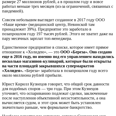
размере 27 миллионов рублей, а в прошлом году и вовсе
работал меньше трех месяцев (из-за ограничений, связанных с
пандемией).
Совсем небольшим выглядит созданное в 2017 году ООО
«Наше время» (медицинский центр, Невинской там
принадлежит 39%). Предприятие это заработало в
позапрошлом году 197 тысяч рублей. Этого не хватит даже на
пару месячных зарплат топ-менеджера.
Единственное предприятие в списке, которое имеет прямое
отношение к «Холидею», — это
ООО «Береза». Оно создано
еще в 2016 году, но именно под его управлением находились
несколько магазинов-кулинарий, которые были открыты
на части площадей закрывшихся супермаркетов
«Холидея».
«Береза» заработала в позапрошлом году всего
около миллиона рублей прибыли.
Юрист Кирилл Кузнецов говорит, что общий срок давности
для подобных споров — три года. При этом Кузнецов
уточняет, что оспариванию подлежат сделки, заключенные
после наступления объективной несостоятельности, а она
вычисляется судом, и этот срок может быть установлен
значительно раньше, чем формальное банкротство.