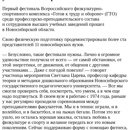
Первый фестиваль Всероссийского физкультурно-
спортивного комплекса «Готов к труду и обороне» (ГТО)
среди профессорско-преподавательского состава
и сотрудников высших учебных заведений прошел
в Новосибирской области.
Свою физическую подготовку продемонстрировали более ста
представителей 11 новосибирских вузов.
— Безусловно, такие фестивали нужны. Лично я огромное
удовольствие получила от всего — от самой обстановки, от
этой энергетики, от движения, от общения с другими
участниками… Даже с погодой повезло! — говорит
участница мероприятия Светлана Царева, профессор кафедры
теории и методики дошкольного образования Новосибирского
государственного педагогического университета. — Все мы
смогли проверить себя, посмотреть, что умеем, а в чем еще
надо подтянуться. В своем вузе я работаю с 1974 года, раньше
у нас регулярно проходили соревнования между
преподавателями факультетов. Мы и в теннис играли, и в
волейбол, и в баскетбол, и на лыжах бегали. Потом это все
ушло, но осталась хорошая закалка, осталась любовь к
физкультуре и спорту и желание передать все это новым
поколениям. Сейчас поддерживаю форму с помощью фитнеса,