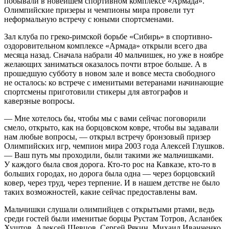
побывали в новейшем спортивном комплексе «Армада».
Олимпийские призеры и чемпионы мира провели тут
неформальную встречу с юными спортсменами.
Зал клуба по греко-римской борьбе «Сибирь» в спортивно-
оздоровительном комплексе «Армада» открыли всего два
месяца назад. Сначала набрали 40 мальчишек, но уже в ноябре
желающих заниматься оказалось почти втрое больше. А в
прошедшую субботу в новом зале и вовсе места свободного
не осталось: ко встрече с именитыми ветеранами начинающие
спортсмены приготовили стикеры для автографов и
каверзные вопросы.
— Мне хотелось бы, чтобы мы с вами сейчас поговорили
смело, открыто, как на борцовском ковре, чтобы вы задавали
нам любые вопросы, — открыл встречу бронзовый призер
Олимпийских игр, чемпион мира 2003 года Алексей Глушков.
— Ваш путь мы проходили, были такими же мальчишками.
У каждого была своя дорога. Кто-то рос на Кавказе, кто-то в
больших городах, но дорога была одна — через борцовский
ковер, через труд, через терпение. И в нашем детстве не было
таких возможностей, какие сейчас предоставлены вам.
Мальчишки слушали олимпийцев с открытыми ртами, ведь
среди гостей были именитые борцы Рустам Тотров, Асланбек
Хуштов, Алексей Шевцов, Сергей Рякин, Михаил Иванченко,