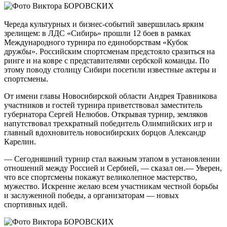
Череда культурных и бизнес-событий завершилась ярким
зрелищем: в ЛДС «Сибирь» прошли 12 боев в рамках
Международного турнира по единоборствам «Кубок
дружбы». Российским спортсменам предстояло сразиться на
ринге и на ковре с представителями сербской команды. По
этому поводу столицу Сибири посетили известные актеры и
спортсмены.
От имени главы Новосибирской области Андрея Травникова
участников и гостей турнира приветствовал заместитель
губернатора Сергей Нелюбов. Открывая турнир, земляков
напутствовал трехкратный победитель Олимпийских игр и
главный вдохновитель новосибирских борцов Александр
Карелин.
— Сегодняшний турнир стал важным этапом в установлении
отношений между Россией и Сербией, — сказал он.— Уверен,
что все спортсмены покажут великолепное мастерство,
мужество. Искренне желаю всем участникам честной борьбы
и заслуженной победы, а организаторам — новых
спортивных идей.