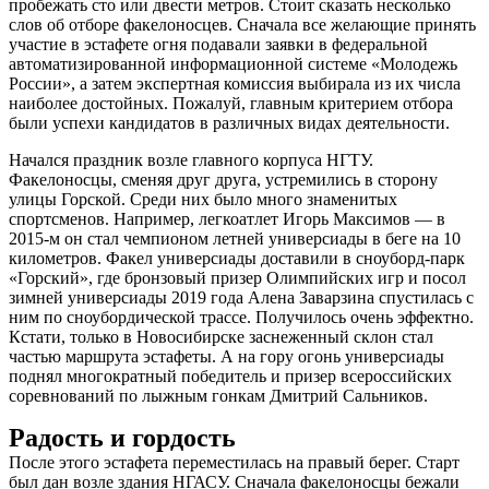
пробежать сто или двести метров. Стоит сказать несколько
слов об отборе факелоносцев. Сначала все желающие принять
участие в эстафете огня подавали заявки в федеральной
автоматизированной информационной системе «Молодежь
России», а затем экспертная комиссия выбирала из их числа
наиболее достойных. Пожалуй, главным критерием отбора
были успехи кандидатов в различных видах деятельности.
Начался праздник возле главного корпуса НГТУ.
Факелоносцы, сменяя друг друга, устремились в сторону
улицы Горской. Среди них было много знаменитых
спортсменов. Например, легкоатлет Игорь Максимов — в
2015-м он стал чемпионом летней универсиады в беге на 10
километров. Факел универсиады доставили в сноуборд-парк
«Горский», где бронзовый призер Олимпийских игр и посол
зимней универсиады 2019 года Алена Заварзина спустилась с
ним по сноубордической трассе. Получилось очень эффектно.
Кстати, только в Новосибирске заснеженный склон стал
частью маршрута эстафеты. А на гору огонь универсиады
поднял многократный победитель и призер всероссийских
соревнований по лыжным гонкам Дмитрий Сальников.
Радость и гордость
После этого эстафета переместилась на правый берег. Старт
был дан возле здания НГАСУ. Сначала факелоносцы бежали