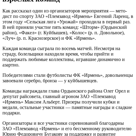
Как рассказал один из организаторов мероприятия — мето­
дист по спорту ЗАО «Плем­завод «Ирмень» Евгений Ларенц, в
этом году «Сельская лига «Урожай» проходила в первый раз.
В ней приняли участие пять команд: «Шторм» (Ордынский
район), «Факел» (г. Куйбышев), «Колос» (р. п. Довольное),
«Луч» (р. п. Краснозерское) и ФК «Ирмень».
Каждая команда сыграла по восемь матчей. Несмотря на
страду, болельщики находили время, чтобы прийти и
поддержать любимые коллективы, игравшие динамично и
азартно.
Победителями стали футболисты ФК «Ирмень», довольненцы
завоевали серебро, бронза — у куйбышевцев.
Команды награждали глава Ордынского района Олег Орел и
депутат райсовета, главный агроном ЗАО «Племзавод
«Ирмень» Максим Альберт. Призеры получили кубки и
медали, остальные участники — памятные награды и сладкие
подарки.
Организаторы и все участники соревнований благодарны
ЗАО «Племзавод «Ирмень» и его бессменному руководителю
Юрию Федоровичу Бугакову за поддержку и развитие