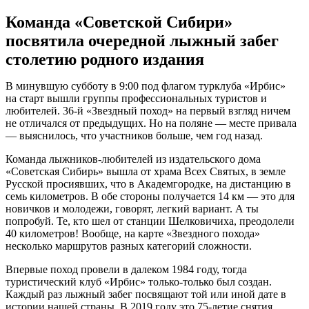
Команда «Советской Сибири»
посвятила очередной лыжный забег
столетию родного издания
В минувшую субботу в 9:00 под флагом турклуба «Ирбис»
на старт вышли группы профессиональных туристов и
любителей. 36-й «Звездный поход» на первый взгляд ничем
не отличался от преды­дущих. Но на поляне — месте привала
— выяснилось, что участников больше, чем год назад.
Команда лыжников-любителей из издательского дома
«Советская Сибирь» вышла от храма Всех Святых, в земле
Русской просиявших, что в Академгородке, на дистанцию в
семь километров. В обе стороны получается 14 км — это для
новичков и молодежи, говорят, легкий вариант. А ты
попробуй. Те, кто шел от станции Шелковичиха, преодолели
40 километров! Вообще, на карте «Звездного похода»
несколько маршрутов разных категорий сложности.
Впервые поход провели в далеком 1984 году, тогда
туристический клуб «Ирбис» только-только был создан.
Каждый раз лыжный забег посвящают той или иной дате в
истории нашей страны. В 2019 году это 75-летие снятия