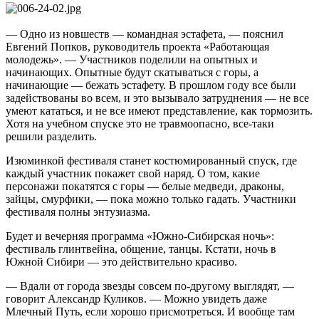
— Одно из новшеств — командная эстафета, — пояснил
Евгений Попков, руководитель проекта «Работающая
молодежь». — Участников поделили на опытных и
начинающих. Опытные будут скатываться с горы, а
начинающие — бежать эстафету. В прошлом году все были
задействованы во всем, и это вызывало затруднения — не все
умеют кататься, и не все имеют представление, как тормозить.
Хотя на учебном спуске это не травмоопасно, все-таки
решили разделить.
Изюминкой фестиваля станет костюмированный спуск, где
каждый участник покажет свой наряд. О том, какие
персонажи покатятся с горы — белые медведи, драконы,
зайцы, смурфики, — пока можно только гадать. Участники
фестиваля полны энтузиазма.
Будет и вечерняя программа «Южно-Сибирская ночь»:
фестиваль глинтвейна, общение, танцы. Кстати, ночь в
Южной Сибири — это действительно красиво.
— Вдали от города звезды совсем по-другому выглядят, —
говорит Александр Куликов. — Можно увидеть даже
Млечный Путь, если хорошо присмотреться. И вообще там