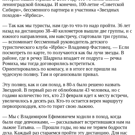
ленинградской блокады. И конечно, 100-летие «Советской
Сибири», бессменного партнера и участника «Звездных
походов» «Ирбиса».
— Так как мы туристы, нам где-то что-то надо пройти. 36 лет
назад на дистанцию 38–40 километров вышли две группы, и с
южного направления, им навстречу, стартовали три группы,
— вспоминает бессменный руководитель детского
туристического клуба «Ирбис» Владимир Фастовец. — Если
посмотреть по карте, то получаются как бы лучи звезды. В
районе, где в речку Шадриха впадает ее подруга — речка
Ромиха, мы тогда договорились встретиться.
Ориентировались по компасу, и в итоге все пришли на
чудесную поляну. Там и организовали привал.
Эту поляну, как и сам поход, в 80-х было решено назвать
Звездной. В первый раз ее облюбовали 43 человека, но с
годами количество тех, кто 23 февраля идет к месту встречи,
увеличилось в десять раз. Кто-то остается верен маршруту
первопроходцев, кто-то торит свою лыжню.
— Мы с Владимиром Ефимовичем ходили в поход, когда
были еще девчонками, — рассказывает встретившаяся нам на
лыжне Татьяна. — Прошли годы, но мы не теряем бодрости
духа. Каждый раз стараемся пройти эту дистанцию. Для нас