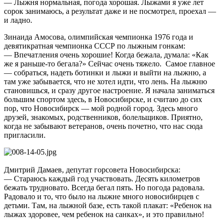
— Лыжня нормальная, погода хорошая. Лыжами я уже лет
сорок занимаюсь, а результат даже и не посмотрел, проехал —
и ладно.
Зинаида Амосова, олимпийская чемпионка 1976 года и
девятикратная чемпионка СССР по лыжным гонкам:
— Впечатления очень хорошие! Когда бежала, думала: «Как
же я раньше-то бегала?» Сейчас очень тяжело. Самое главное
— собраться, надеть ботинки и лыжи и выйти на лыжню, а
там уже забывается, что не хотел идти, что лень. На лыжню
становишься, и сразу другое настроение. Я начала заниматься
большим спортом здесь, в Новосибирске, и считаю до сих
пор, что Новосибирск — мой родной город. Здесь много
друзей, знакомых, родственников, болельщиков. Приятно,
когда не забывают ветеранов, очень почетно, что нас сюда
пригласили.
Дмитрий Дамаев, депутат горсовета Новосибирска:
— Стараюсь каждый год участвовать. Десять километров
бежать трудновато. Всегда бегал пять. Но погода радовала.
Радовало и то, что было на лыжне много новосибирцев с
детьми. Там, на лыжной базе, есть такой плакат: «Ребенок на
лыжах здоровее, чем ребенок на санках», и это правильно!