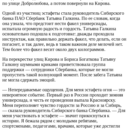
по улице Добролюбова, а потом повернули на Кирова.
Одной из участниц эстафеты стала руководитель Сибирского
банка ПАО Сбербанк Татьяна Галкина. По ее словам, когда
она узнала, что предстоит нести факел универсиады,
испытала огромную радость и гордость. Татьяна Галкина
основательно подошла к подготовке: дважды проходила
инструктаж, как правильно держать факел, что делать, если он
погаснет, и так далее, ведь в таком важном деле мелочей нет.
Тем более что факел весит около двух килограммов.
На перекрестке улиц Кирова и Бориса Богаткова Татьяну
Галкину шумными криками приветствовала группа
поддержки — сотрудники Сбербанка, которые не могли
пропустить такой волнующий момент. После забега Татьяна
не могла сдержать эмоций.
— Непередаваемые ощущения. Для меня эстафета огня — это
невероятное событие. Первый раз в России проходит зимняя
универсиада, и честь ее проведения выпала Красноярску.
Меня переполняет чувство гордости за Россию и за Сибирь,
— сказала руководитель Сибирского банка Сбербанка. — Для
меня участвовать в эстафете — значит прикоснуться к
истории. Я бежала рядом с молодыми ребятами,
спортсменами, педагогами, врачами, которые уже достигли