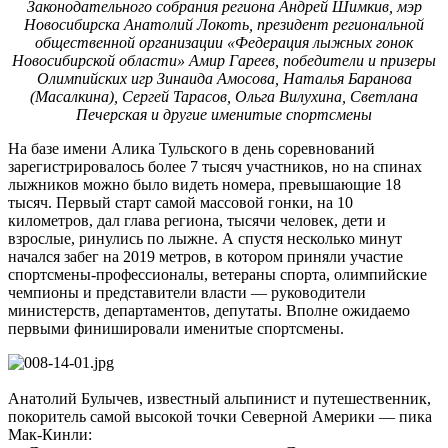
Законодательного собрания региона Андрей Шимкив, мэр
Новосибирска Анатолий Локоть, президент региональной
общественной организации «Федерация лыжных гонок
Новосибирской области» Амир Гареев, победители и призеры
Олимпийских игр Зинаида Амосова, Наталья Баранова
(Масалкина), Сергей Тарасов, Ольга Вилухина, Светлана
Печерская и другие именитые спортсмены
На базе имени Алика Тульского в день соревнований
зарегистрировалось более 7 тысяч участников, но на спинах
лыжников можно было видеть номера, превышающие 18
тысяч. Первый старт самой массовой гонки, на 10
километров, дал глава региона, тысячи человек, дети и
взрослые, ринулись по лыжне. А спустя несколько минут
начался забег на 2019 метров, в котором приняли участие
спортсмены-профессионалы, ветераны спорта, олимпийские
чемпионы и представители власти — руководители
министерств, департаментов, депутаты. Вполне ожидаемо
первыми финишировали именитые спортсмены.
Анатолий Булычев, известный альпинист и путешественник,
покоритель самой высокой точки Северной Америки — пика
Мак-Кинли: