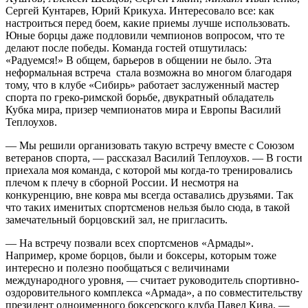
Сергей Кунтарев, Юрий Крикуха. Интересовало все: как
настроиться перед боем, какие приемы лучше использовать.
Юные борцы даже подловили чемпионов вопросом, что те
делают после победы. Команда гостей отшутилась:
«Радуемся!» В общем, барьеров в общении не было. Эта
неформальная встреча стала возможна во многом благодаря
тому, что в клубе «Сибирь» работает заслуженный мастер
спорта по греко-римской борьбе, двукратный обладатель
Кубка мира, призер чемпионатов мира и Европы Василий
Теплоухов.
— Мы решили организовать такую встречу вместе с Союзом
ветеранов спорта, — рассказал Василий Теплоухов. — В гости
приехала моя команда, с которой мы когда-то тренировались
плечом к плечу в сборной России. И несмотря на
конкуренцию, вне ковра мы всегда оставались друзьями. Так
что таких именитых спортсменов нельзя было сюда, в такой
замечательный борцовский зал, не при­гласить.
— На встречу позвали всех спортсменов «Армады».
Например, кроме борцов, были и боксеры, которым тоже
интересно и полезно пообщаться с величинами
международного уровня, — считает руководитель спортивно-
оздоровительного комплекса «Армада», а по совместительству
президент одноименного боксерского клуба Павел Кива. —