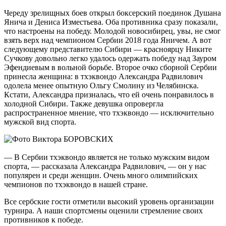
Череду зрелищных боев открыл боксерский поединок Душана
Янича и Дениса Изместьева. Оба противника сразу показали,
что настроены на победу. Молодой новосибирец, увы, не смог
взять верх над чемпионом Сербии 2018 года Яничем. А вот
следующему представителю Сибири — красноярцу Никите
Сучкову довольно легко удалось одержать победу над Зауром
Эфендиевым в вольной борьбе. Второе очко сборной Сербии
принесла женщина: в тхэквондо Александра Радвилович
одолела менее опытную Ольгу Смолину из Челябинска.
Кстати, Александра призналась, что ей очень понравилось в
холодной Сибири. Также девушка опровергла
распространенное мнение, что тхэквондо — исключительно
мужской вид спорта.
— В Сербии тхэквондо является не только мужским видом
спорта, — рассказала Александра Радвилович, — он у нас
популярен и среди женщин. Очень много олимпийских
чемпионов по тхэквондо в нашей стране.
Все сербские гости отметили высокий уровень организации
турнира. А наши спортсмены оценили стремление своих
противников к победе.