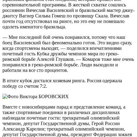
соревновательной программы. В жесткой схватке сошлись
россиянин Вячеслав Василевский и бразильский мастер джиу-
джитсу Вагнер Сильва Гомеш по прозвищу Скала. Вячеслав
почти год отсутствовал на ринге, но это ему не помешало
одолеть именитого бразильца.
— Мне последний бой очень понравился, потому что наш
боец Василевский был феноменально готов. Это видно сразу,
когда спортсмены выходят, — поделился впечатлениями
почетный гость Кубка дружбы чемпион мира по греко-
римской борьбе Алексей Глушков. — Комаров тоже мне очень
понравился в греко-римской борьбе. Люди выходили и
работали на все сто процентов.
В итоге кубок достался хозяевам ринга. Россия одержала
победу со счетом 7:2.
Вместе с новосибирцами парад и представление команд, а
также спортивные поединки в различных дисциплинах
наблюдали почетные гости: трехкратный олимпийский
чемпион, депутат Государственной думы, Герой России
Александр Карелин; трехкратный олимпийский чемпион,
депутат Государственной думы, президент Федерации хоккея