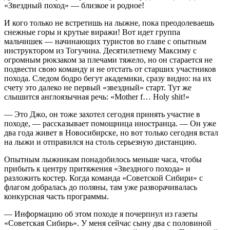
«Звездный поход» — близкое и родное!
И кого только не встретишь на лыжне, пока преодолеваешь
снежные горы и крутые виражи! Вот идет группа
мальчишек — начинающих туристов во главе с опытным
инструктором из Тогучина. Десятилетнему Максиму с
огромным рюкзаком за плечами тяжело, но он старается не
подвести свою команду и не отстать от старших участников
похода. Следом бодро бегут академики, сразу видно: на их
счету это далеко не первый «звездный» старт. Тут же
слышится англоязычная речь: «Mother f… Holy shit!»
— Это Джо, он тоже захотел сегодня принять участие в
походе, — рассказывает помощница иностранца. — Он уже
два года живет в Новосибирске, но вот только сегодня встал
на лыжи и отправился на столь серьезную дистанцию.
Опытным лыжникам понадобилось меньше часа, чтобы
прибыть к центру притяжения «Звездного похода» и
разложить костер. Когда команда «Советской Сибири» с
флагом добралась до поляны, там уже разворачивалась
конкурсная часть программы.
— Информацию об этом походе я почерпнул из газеты
«Советская Сибирь». У меня сейчас сыну два с половиной