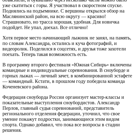
уже скатиться с горы. Я участвовал в скоростном спуске.
Поднялись на подъемнике. С вершины открылся обзор на
Маслянинский район, на всю округу — красиво!
Страшновато, но трасса хорошая, удобная. Для новичка
подойдет. Не упал, доехал. Все отлично!
Хотя первое место начинающий лыжник не занял, на память,
по словам Александра, остались и куча фотографий, и
видеоролик. Поделился в соцсетях, и друзья тоже захотели
поехать. Теперь такая возможность есть.
В программу второго фестиваля «Южная Сибирь» включены
командные и индивидуальные соревнования. В сноуборде и
горных лыжах — личный зачет, в комбинированной эстафете
— командный. Кстати, в прошлом году победила команда
Коченевского района.
Федерация сноуборда России организует мастер-классы и
показательные выступления сноубордистов. Александр
Перлов, главный судья соревнований, представитель
регионального отделения федерации, уточнил, что свое
умение покажут подростки, занимающиеся этим видом
спорта. Однако добавил, что пока все вопросы в стадии
решения.