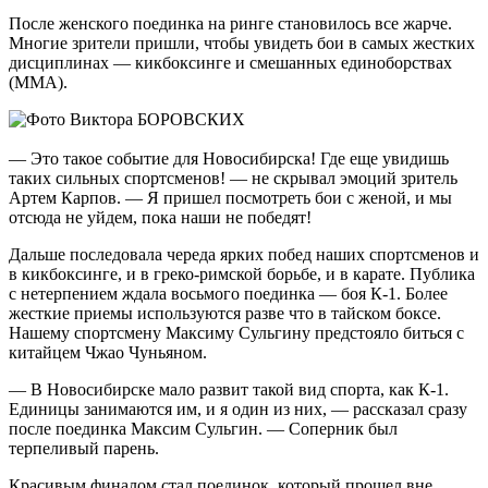
После женского поединка на ринге становилось все жарче.
Многие зрители пришли, чтобы увидеть бои в самых жестких
дисциплинах — кикбоксинге и смешанных единоборствах
(ММА).
— Это такое событие для Новосибирска! Где еще увидишь
таких сильных спортсменов! — не скрывал эмоций зритель
Артем Карпов. — Я пришел посмотреть бои с женой, и мы
отсюда не уйдем, пока наши не победят!
Дальше последовала череда ярких побед наших спортсменов и
в кикбоксинге, и в греко-римской борьбе, и в карате. Публика
с нетерпением ждала восьмого поединка — боя К-1. Более
жесткие приемы используются разве что в тайском боксе.
Нашему спортсмену Максиму Сульгину предстояло биться с
китайцем Чжао Чуньяном.
— В Новосибирске мало развит такой вид спорта, как К-1.
Единицы занимаются им, и я один из них, — рассказал сразу
после поединка Максим Сульгин. — Соперник был
терпеливый парень.
Красивым финалом стал поединок, который прошел вне