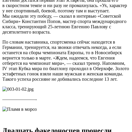
Евгении достался первый этап эстафеты, она прошла его
в скоростном темпе и ни разу не промахнулась. «Ух, характер
у нее спортивный, боевой, поэтому там и выступает.
Мы ожидали эту победу, — сказал в интервью «Советской
Сибири» Константин Попов, мастер спорта международного
класса, тренирующий 25-летнюю Евгению Павлову с
десятилетнего возраста.
По словам наставника, спортсменка сейчас находится в
Германии, тренируется, на звонки отвечать некогда, а если
останется на сборы чемпионата Европы, то в Новосибирск
вернется только в марте. «Ждем, надеемся, что Евгения
отберется на чемпионат мира», — сказал тренер. Напомним,
IV этап Кубка мира по биатлону проходил в Оберхофе. Золото
эстафетных гонок взяли наши мужская и женская команды.
Такого успеха россияне не добивались последние 13 лет.
———————-
Двадцать факелоносцев пронесли