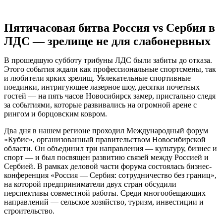
Пятичасовая битва Россия vs Сербия в
ЛДС — зрелище не для слабонервных
В прошедшую субботу трибуны ЛДС были забиты до отказа.
Этого события ждали как профессиональные спортсмены, так
и любители ярких зрелищ. Увлекатель­ные спортивные
поединки, интригующее лазерное шоу, десятки почетных
гостей — на пять часов Новосибирск замер, пристально следя
за событиями, которые развивались на огромной арене с
рингом и борцовским ковром.
Два дня в нашем регионе проходил Международный форум
«Кубис», организованный правительством Новосибирской
области. Он объединил три направления — культуру, бизнес и
спорт — и был посвящен развитию связей между Россией и
Сербией. В рамках деловой части форума состоялась бизнес-
конференция «Россия — Сербия: сотрудничество без границ»,
на которой предприниматели двух стран обсудили
перспективы совместной работы. Среди многообещающих
направлений — сельское хозяйство, туризм, инвестиции и
строительство.