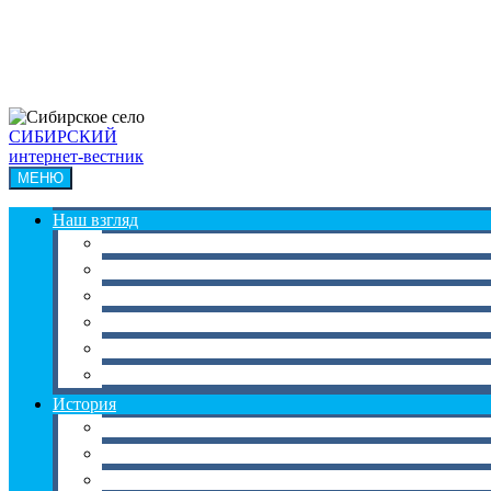
СИБИРСКИЙ
интернет-вестник
МЕНЮ
Наш взгляд
Экономика
Наука
Культура
Образование
Медицина
Общество
История
История Сибири
История соседних территорий
Мировая история