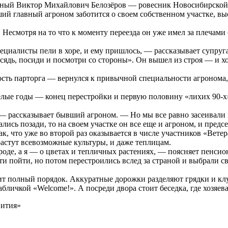
жный Виктор Михайлович Белозёров — ровесник Новосибирской 
ший главный агроном заботится о своем собственном участке, в
Несмотря на то что к моменту переезда он уже имел за плечами
пециалисты пели в хоре, и ему пришлось, — рассказывает супруг
 сядь, посиди и посмотри со стороны». Он вышел из строя — и хо
ость парторга — вернулся к привычной специальности агронома, а
ые годы — конец перестройки и первую половину «лихих 90-х». 
— рассказывает бывший агроном. — Но мы все равно засеивали п
сь позади, то на своем участке он все еще и агроном, и предсе
к, что уже во второй раз оказывается в числе участников «Вете
растут всевозможные культуры, и даже теплицам.
роде, а я — о цветах и тепличных растениях, — поясняет пенсион
ти пойти, но потом перестроились вслед за страной и выбрали св
рит полный порядок. Аккуратные дорожки разделяют грядки и к
абличкой «Welcome!». А посреди двора стоит беседка, где хозяев
вития»