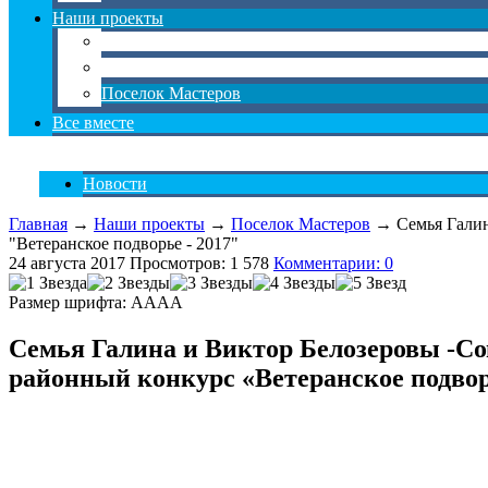
Наши проекты
Мое село
Экопитание
Поселок Мастеров
Все вместе
Новости
Главная
→
Наши проекты
→
Поселок Мастеров
→ Семья Галина
"Ветеранское подворье - 2017"
24 августа 2017
Просмотров: 1 578
Комментарии: 0
Размер шрифта:
A
A
A
A
Семья Галина и Виктор Белозеровы -С
районный конкурс «Ветеранское подво