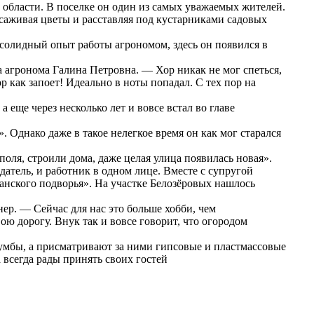
области. В поселке он один из самых уважаемых жителей.
ысаживая цветы и расставляя под кустарниками садовых
 солидный опыт работы агрономом, здесь он появился в
а агронома Галина Петровна. — Хор никак не мог спеться,
р как запоет! Идеально в ноты попадал. С тех пор на
 еще через несколько лет и вовсе встал во главе
Однако даже в такое нелегкое время он как мог старался
оля, строили дома, даже целая улица появилась новая».
датель, и работник в одном лице. Вместе с супругой
ранского подворья». На участке Белозёровых нашлось
ер. — Сейчас для нас это больше хобби, чем
ою дорогу. Внук так и вовсе говорит, что огородом
лумбы, а присматривают за ними гипсовые и пластмассовые
а всегда рады принять своих гостей