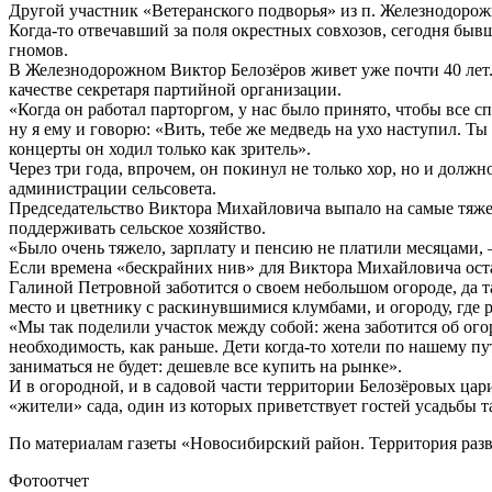
Другой участник «Ветеранского подворья» из п. Железнодоро
Когда-то отвечавший за поля окрестных совхозов, сегодня быв
гномов.
В Железнодорожном Виктор Белозёров живет уже почти 40 лет. 
качестве секретаря партийной организации.
«Когда он работал парторгом, у нас было принято, чтобы все с
ну я ему и говорю: «Вить, тебе же медведь на ухо наступил. Ты
концерты он ходил только как зритель».
Через три года, впрочем, он покинул не только хор, но и должн
администрации сельсовета.
Председательство Виктора Михайловича выпало на самые тяжел
поддерживать сельское хозяйство.
«Было очень тяжело, зарплату и пенсию не платили месяцами, 
Если времена «бескрайних нив» для Виктора Михайловича остали
Галиной Петровной заботится о своем небольшом огороде, да та
место и цветнику с раскинувшимися клумбами, и огороду, где 
«Мы так поделили участок между собой: жена заботится об ого
необходимость, как раньше. Дети когда-то хотели по нашему пу
заниматься не будет: дешевле все купить на рынке».
И в огородной, и в садовой части территории Белозёровых ца
«жители» сада, один из которых приветствует гостей усадьбы т
По материалам газеты «Новосибирский район. Территория раз
Фотоотчет