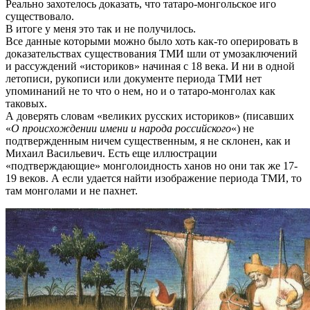
Реально захотелось доказать, что татаро-монгольское иго
существовало.
В итоге у меня это так и не получилось.
Все данные которыми можно было хоть как-то оперировать в
доказательствах существования ТМИ шли от умозаключений
и рассуждений «историков» начиная с 18 века. И ни в одной
летописи, рукописи или документе периода ТМИ нет
упоминаний не то что о нем, но и о татаро-монголах как
таковых.
А доверять словам «великих русских историков» (писавших
«
О происхождении имени и народа российского
«) не
подтвержденным ничем существенным, я не склонен, как и
Михаил Васильевич. Есть еще иллюстрации
«подтверждающие» монголоидность ханов но они так же 17-
19 веков. А если удается найти изображение периода ТМИ, то
там монголами и не пахнет.