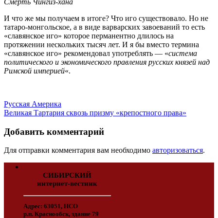
Смерть Чингиз-хана
И что же мы получаем в итоге? Что иго существовало. Но не
татаро-монгольское, а в виде варварских завоеваний то есть
«славянское иго» которое перманентно длилось на
протяжении нескольких тысяч лет. И я бы вместо термина
«славянское иго» рекомендовал употреблять — «
система
политического и экономического правления русских князей над
Римской империей
«.
Русская Америка
Великая Тартария сквозь призму «крепостного права»
Добавить комментарий
Для отправки комментария вам необходимо
авторизоваться
.
СИБИРСКИЙ
интернет-вестник
Адрес: 63051, НСО
р.п. Краснообск, здание 79