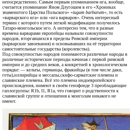
непосредственно. Самым первым упоминанием ига, вообще,
считается упоминание Яном Длугошем в его «Хрониках
знаменитого Царства Польского» «
iugum barbarum
«, то есть
«варварского ига» или «ига варваров». Очень интересный
термин с которого путем легкой модификации получилось
Татаро-монгольское иго. А интересно тем, что в разные
времена варварами европейцы называли совокупности
народов, вторгавшихся в пределы Римской империи
(варварские завоевания) и основывавших на её территории
самостоятельные государства (королевства).
Под совокупностью народов понимаются различные народы в
различные исторические периоды начиная с первой римской
империи и до средних веков, а конкретней в хронологическом
порядке: — кельты, германцы, фракийцы (в том числе даки,
геты),иллирийцы и мессапы,скифо-сарматские племена и
славянские племена. Всё это племена индоевропейского
происхождения, иимеют в своём генофонде 3 преобладающие
гаплогруппы: R1b, I1, R1a, что говорит о родственности к
славянской группе и отношения к монголам никакого не
имеют.