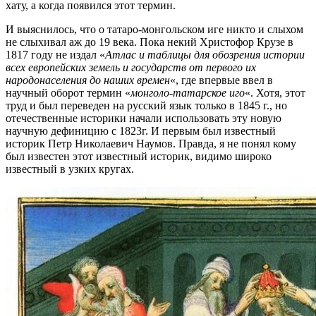
хату, а когда появился этот термин.
И выяснилось, что о татаро-монгольском иге никто и слыхом
не слыхивал аж до 19 века. Пока некий Христофор Крузе в
1817 году не издал «
Атлас и таблицы для обозрения истории
всех европейских земель и государств от первого их
народонаселения до наших времен
«, где впервые ввел в
научный оборот термин «
монголо-татарское иго
«. Хотя, этот
труд и был переведен на русский язык только в 1845 г., но
отечественные историки начали использовать эту новую
научную дефиницию с 1823г. И первым был известный
историк Петр Николаевич Наумов. Правда, я не понял кому
был известен этот известный историк, видимо широко
известный в узких кругах.