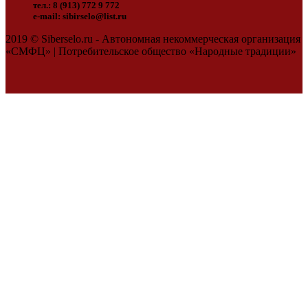
тел.: 8 (913) 772 9 772
e-mail: sibirselo@list.ru
2019 © Siberselo.ru - Автономная некоммерческая организация
«СМФЦ» | Потребительское общество «Народные традиции»