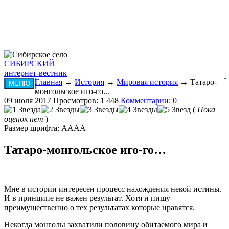
СИБИРСКИЙ
интернет-вестник
Главная
→
История
→
Мировая история
→ Татаро-
МЕНЮ
монгольское иго-го...
09 июля 2017
Просмотров: 1 448
Комментарии: 0
(
Пока
оценок нет
)
Размер шрифта:
A
A
A
A
Татаро-монгольское иго-го…
Мне в истории интересен процесс нахождения некой истины.
И в принципе не важен результат. Хотя и пишу
преимущественно о тех результатах которые нравятся.
Некогда монголы захватили половину обитаемого мира и