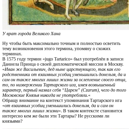
У врат города Великого Хана
Ну чтобы быть максимально точным и полностью осветить
тему возникновения этого термина, упомяну о схожих
терминах.
В 1575 году термин «jugo Tartarico» был употреблён в записи
Даниела Принца о своей дипломатической миссии в Москву.
«
Иван же Васильевич, дед ныне царствующего, так как его
родственники от взаимных усобиц уменьшились донельзя, да и
сам он также многих лишил жизни за ослепление своего отца,
то, по низвержении Тартарского ига, имея возвышенный
характер, первый назвал себя “Царем” (Czarum), чего до того
Московские Князья никогда не употребляли.
«
Обращу внимание на контекст упоминания Тартарского ига
«
от взаимных усобиц уменьшились донельзя, да и сам он
также многих лишил жизни
«. В таком контексте становится
интересно кем же были эти Тартары? Не русскими ли
князьями?