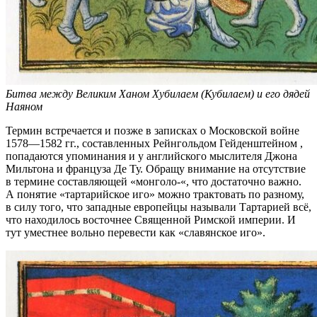
Битва между Великим Ханом Хубилаем (Кубилаем) и его дядей
Наяном
Термин встречается и позже в записках о Московской войне
1578—1582 гг., составленных Рейнгольдом Гейденштейном ,
попадаются упоминания и у английского мыслителя Джона
Мильтона и француза Де Ту. Обращу внимание на отсутствие
в термине составляющей «монголо-«, что достаточно важно.
А понятие «тартарийское иго» можно трактовать по разному,
в силу того, что западные европейцы называли Тартарией всё,
что находилось восточнее Священной Римской империи. И
тут уместнее вольно перевести как «славянское иго».