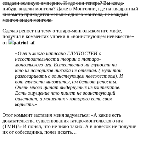
создали великую империю. И где они теперь? Вы когда-
нибудь видели монгола? Даже в Монголии, где на квадратный
километр приходится меньше одного монгола, не каждый
монгол видел монгола.
Сделав репост на тему о татаро-монгольском
иге
мифе,
получил в комментах упреки в «воинствующем невежестве»
от
patriot_af
«
Очень много написано ГЛУПОСТЕЙ о
несостоятельности теории о татаро-
монгольского ига. Естественно на глупости ни
кто из историков никогда не отвечал. ( муви тон
разговаривать с воинствующем невежеством). И
вот глупости множатся, им делают репосты.
Очень много цитат выдернутых из контекстов.
Есть ощущение что пишет не воинствующий
дилетант, а мошенник у которого есть своя
корысть.
«
Этот коммент заставил меня задуматься: «А какие есть
доказательства существования татаро-монгольского ига
(ТМИ)?» И понял, что не знаю таких. А в довесок не получив
их от собеседника, полез искать…