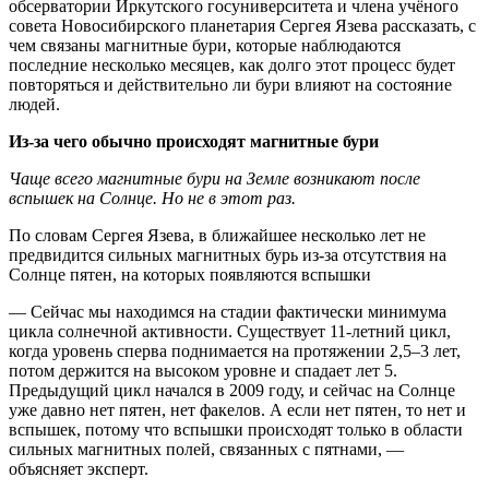
обсерватории Иркутского госуниверситета и члена учёного
совета Новосибирского планетария Сергея Язева рассказать, с
чем связаны магнитные бури, которые наблюдаются
последние несколько месяцев, как долго этот процесс будет
повторяться и действительно ли бури влияют на состояние
людей.
Из-за чего обычно происходят магнитные бури
Чаще всего магнитные бури на Земле возникают после
вспышек на Солнце. Но не в этот раз.
По словам Сергея Язева, в ближайшее несколько лет не
предвидится сильных магнитных бурь из-за отсутствия на
Солнце пятен, на которых появляются вспышки
— Сейчас мы находимся на стадии фактически минимума
цикла солнечной активности. Существует 11-летний цикл,
когда уровень сперва поднимается на протяжении 2,5–3 лет,
потом держится на высоком уровне и спадает лет 5.
Предыдущий цикл начался в 2009 году, и сейчас на Солнце
уже давно нет пятен, нет факелов. А если нет пятен, то нет и
вспышек, потому что вспышки происходят только в области
сильных магнитных полей, связанных с пятнами, —
объясняет эксперт.