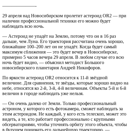
———————-
29 апреля над Новосибирском пролетит астероид OR2 — при
наличии профессиональной техники его можно будет
наблюдать всю ночь.
— Астероид не упадёт на Землю, потому что он в 16 раз
дальше, чем Луна. Его траектория рассчитана очень хорошо,
ближайшие 100–200 лет он не упадёт. Когда будет самый
максимум сближения — это будет вечер в Новосибирске,
примерно 5 часов вечера 29 апреля. В любом случае его всю
ночь будет видно, — объяснил методист Большого
новосибирского планетария Андрей Никифоров.
По яркости астероид OR2 относится к 11-й звёздной
величине. Для сравнения, те звёзды, которые хорошо видно на
небе, относятся ко 2-й, 3-й, 4-й величинам. Объекты 5-й и 6-й
величин в городе наблюдать уже нельзя.
— Он очень далеко от Земли. Только профессиональный
астроном, у которого есть фотокамера, сможет наблюдать за
этим астероидом. Не каждый, у кого есть телескоп, может это
видеть, а те, кто работает профессионально с крупными
обсерваториями, чтобы уточнять орбиту этого объекта, чтобы
в будущем понимать его дальнейшую траекторию, —