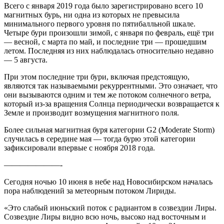
Всего с января 2019 года было зарегистрировано всего 10
магнитных бурь, ни одна из которых не превысила
минимального первого уровня по пятибалльной шкале.
Четыре бури произошли зимой, с января по февраль, ещё три
— весной, с марта по май, и последние три — прошедшим
летом. Последняя из них наблюдалась относительно недавно
— 5 августа.
При этом последние три бури, включая предстоящую,
являются так называемыми рекуррентными. Это означает, что
они вызываются одним и тем же потоком солнечного ветра,
который из-за вращения Солнца периодически возвращается к
Земле и производит возмущения магнитного поля.
Более сильная магнитная буря категории G2 (Moderate Storm)
случилась в середине мая — тогда бурю этой категории
зафиксировали впервые с ноября 2018 года.
———————-
Сегодня ночью 10 июня в небе над Новосибирском началась
пора наблюдений за метеорным потоком Лириды.
«Это слабый июньский поток с радиантом в созвездии Лиры.
Созвездие Лиры видно всю ночь, высоко над восточным и