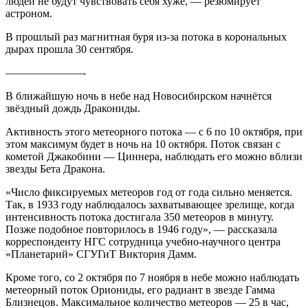
людей не будут чувствовать себя хуже, — резюмирует
астроном.
В прошлый раз магнитная буря из-за потока в корональных
дырах прошла 30 сентября.
———————-
В ближайшую ночь в небе над Новосибирском начнётся
звёздный дождь Дракониды.
Активность этого метеорного потока — с 6 по 10 октября, при
этом максимум будет в ночь на 10 октября. Поток связан с
кометой Джакобини — Циннера, наблюдать его можно вблизи
звезды Бета Дракона.
«Число фиксируемых метеоров год от года сильно меняется.
Так, в 1933 году наблюдалось захватывающее зрелище, когда
интенсивность потока достигала 350 метеоров в минуту.
Позже подобное повторилось в 1946 году», — рассказала
корреспонденту НГС сотрудница учебно-научного центра
«Планетарий» СГУГиТ Виктория Дамм.
Кроме того, со 2 октября по 7 ноября в небе можно наблюдать
метеорный поток Ориониды, его радиант в звезде Гамма
Близнецов. Максимальное количество метеоров — 25 в час,