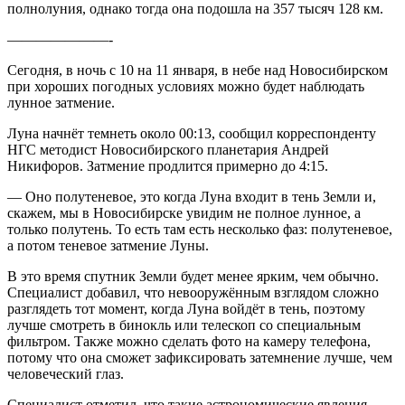
полнолуния, однако тогда она подошла на 357 тысяч 128 км.
———————-
Сегодня, в ночь с 10 на 11 января, в небе над Новосибирском
при хороших погодных условиях можно будет наблюдать
лунное затмение.
Луна начнёт темнеть около 00:13, сообщил корреспонденту
НГС методист Новосибирского планетария Андрей
Никифоров. Затмение продлится примерно до 4:15.
— Оно полутеневое, это когда Луна входит в тень Земли и,
скажем, мы в Новосибирске увидим не полное лунное, а
только полутень. То есть там есть несколько фаз: полутеневое,
а потом теневое затмение Луны.
В это время спутник Земли будет менее ярким, чем обычно.
Специалист добавил, что невооружённым взглядом сложно
разглядеть тот момент, когда Луна войдёт в тень, поэтому
лучше смотреть в бинокль или телескоп со специальным
фильтром. Также можно сделать фото на камеру телефона,
потому что она сможет зафиксировать затемнение лучше, чем
человеческий глаз.
Специалист отметил, что такие астрономические явления —