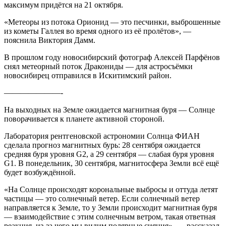
максимум придётся на 21 октября.
«Метеоры из потока Орионид — это песчинки, выброшенные
из кометы Галлея во время одного из её пролётов», —
пояснила Виктория Дамм.
В прошлом году новосибирский фотограф Алексей Парфёнов
снял метеорный поток Дракониды — для астросъёмки
новосибирец отправился в Искитимский район.
———————-
На выходных на Земле ожидается магнитная буря — Солнце
поворачивается к планете активной стороной.
Лаборатория рентгеновской астрономии Солнца ФИАН
сделала прогноз магнитных бурь: 28 сентября ожидается
средняя буря уровня G2, а 29 сентября — слабая буря уровня
G1. В понедельник, 30 сентября, магнитосфера Земли всё ещё
будет возбуждённой.
«На Солнце происходят корональные выбросы и оттуда летят
частицы — это солнечный ветер. Если солнечный ветер
направляется к Земле, то у Земли происходит магнитная буря
— взаимодействие с этим солнечным ветром, такая ответная
реакция, из-за чего мы видим полярные сияния», — рассказал