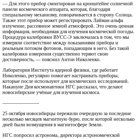
— Для этого прибор смонтирован на кронштейне солнечной
панели космического аппарата, которая, благодаря
специальному механизму, поворачивается в сторону Солнца.
Также этот прибор может регистрировать Лайман-альфа
излучение, рассеянное земной атмосферой. Это очень ценная
информация, необходимая для изучения космической погоды.
Процедура калибровки ВУСС-Э заключалась в том, что мы
измеряли соответствие между показаниями прибора и
реальным потоком фотонов, попадающим в него. Без такой
калибровки измерения существенно теряют свою
достоверность, — пояснил Антон Николенко.
Лаборатория Института ядерной физики, где работает
Николенко, регулярно помогает настраивать приборы,
которые после используют для космических исследований.
Накануне Дня космонавтики НГС рассказал, что делают
новосибирские учёные для изучения космоса.
———————-
25 октября новосибирцы пережили очередную за последние
несколько месяцев магнитную бурю, после которой несколько
дней были возмущения в магнитосфере Земли.
НГС попросил астронома, директора астрономической