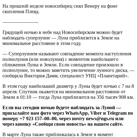
На прошлой неделе новосибирец снял Венеру на фоне
скопления Плеяд.
———————-
Грядущей ночью в небе над Новосибирском можно будет
наблюдать суперлуние — Луна приблизится к Земле на
минимальное расстояние в этом году.
— Суперлунием называют совпадение момента наступления
полнолуния (или новолуния) с моментом наибольшего
сближения Луны и Земли. Если совпадение произошло в
полнолуние, то можно заметить увеличение лунного диска, —
сообщила Виктория Дамм, специалист УНЦ «Планетарий».
В этом году наибольший диаметр у Луны будет ночью с 7 на 8
апреля. Спутник окажется на минимальном расстоянии от
Земли в 01:10 — тогда Луна приблизится на 356 тысяч 908 км.
Если вы сегодня ночью будете наблюдать за Луной —
присылайте нам фото через WhatsApp, Viber и Telegram по
номеру +7 923 157–00–00, через почту news@ngs.ru или
через кнопку «Сообщи свою новость» на нашем сайте.
В марте Луна также приближалась к Земле в момент