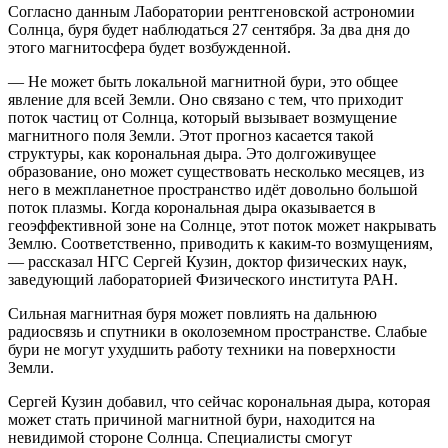
Согласно данным Лаборатории рентгеновской астрономии
Солнца, буря будет наблюдаться 27 сентября. За два дня до
этого магнитосфера будет возбужденной.
— Не может быть локальной магнитной бури, это общее
явление для всей Земли. Оно связано с тем, что приходит
поток частиц от Солнца, который вызывает возмущение
магнитного поля Земли. Этот прогноз касается такой
структуры, как корональная дыра. Это долгоживущее
образование, оно может существовать несколько месяцев, из
него в межпланетное пространство идёт довольно большой
поток плазмы. Когда корональная дыра оказывается в
геоэффективной зоне на Солнце, этот поток может накрывать
Землю. Соответственно, приводить к каким-то возмущениям,
— рассказал НГС Сергей Кузин, доктор физических наук,
заведующий лабораторией Физического института РАН.
Сильная магнитная буря может повлиять на дальнюю
радиосвязь и спутники в околоземном пространстве. Слабые
бури не могут ухудшить работу техники на поверхности
Земли.
Сергей Кузин добавил, что сейчас корональная дыра, которая
может стать причиной магнитной бури, находится на
невидимой стороне Солнца. Специалисты смогут