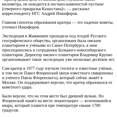
километра, он находится в песчано-каменистой пустыне
[северного приаралья Казахстана]», — рассказал
корреспонденту НГС Андрей Никифоров.
Главная гипотеза образования кратера — это падение кометы,
уточнил Никифоров.
Экспедиция в Жаманшин проходила под эгидой Русского
географического общества, организована была омским
планетарием и учёными из Санкт-Петербурга, к ним
присоединились и сотрудники Большого новосибирского
планетария. Директор омского планетария Владимир Крупко
организовывает такие экспедиции уже несколько десятков лет.
Сам кратер в 1977 году изучали геологи и известные учёные,
в том числе Павел Флоренский (внук известного священника
и учёного Павла Флоренского), который сейчас живёт в
Москве. Он поддерживает версию, что кратер образовался от
кометного удара.
Были версии, что на этом месте был древний вулкан. Но
Флоренский нашёл на месте лешательерит — вспенившийся
кварц, который плавится при температуре свыше 1700
градусов.