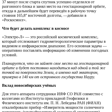
37 минут после старта спутник успешно отделился от
разгонного блока и занял место на геостационарной орбите,
откуда в дальнейшем будет переведён в рабочую точку
стояния 165,8° восточной долготы, —добавили в
«Роскосмосе».
Что будет делать комплекс в космосе
«Электро-Л» — это российский космический комплекс,
который отслеживает гидрометеорологические параметры в
видимом и инфракрасном диапазоне. Его основная задача —
оперативно поставлять информацию об изменении погодных
условий.
Планируется, что он займет свое место на геостационарной
орбите и будет постоянно находиться над одной и той же
точкой на поверхности Земли, а именно над экватором,
примерно в 140 км от островного государства Науру.
Вклад новосибирских учёных
Для этого аппарата сотрудники ИЯФ СО РАН совместно с
коллегами из Института прикладной Геофизики и
Физического института им. П. Н. Лебедева РАН (ФИАН)
откалибровали прибор «Измеритель мощности солнечного
излучения» (ультрафиолетовый солнечный спектрометр) —