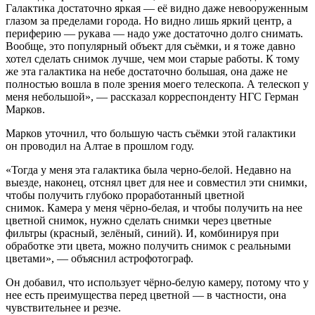
Галактика достаточно яркая — её видно даже невооруженным
глазом за пределами города. Но видно лишь яркий центр, а
периферию — рукава — надо уже достаточно долго снимать.
Вообще, это популярный объект для съёмки, и я тоже давно
хотел сделать снимок лучше, чем мои старые работы. К тому
же эта галактика на небе достаточно большая, она даже не
полностью вошла в поле зрения моего телескопа. А телескоп у
меня небольшой», — рассказал корреспонденту НГС Герман
Марков.
Марков уточнил, что большую часть съёмки этой галактики
он проводил на Алтае в прошлом году.
«Тогда у меня эта галактика была черно-белой. Недавно на
выезде, наконец, отснял цвет для нее и совместил эти снимки,
чтобы получить глубоко проработанный цветной
снимок. Камера у меня чёрно-белая, и чтобы получить на нее
цветной снимок, нужно сделать снимки через цветные
фильтры (красный, зелёный, синий). И, комбинируя при
обработке эти цвета, можно получить снимок с реальными
цветами», — объяснил астрофотограф.
Он добавил, что использует чёрно-белую камеру, потому что у
нее есть преимущества перед цветной — в частности, она
чувствительнее и резче.