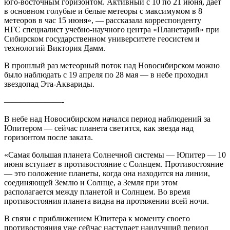
юго-восточным горизонтом. Активный с 10 по 21 июня, дает
в основном голубые и белые метеоры с максимумом в 8
метеоров в час 15 июня», — рассказала корреспонденту
НГС специалист учебно-научного центра «Планетарий» при
Сибирском государственном университете геосистем и
технологий Виктория Дамм.
В прошлый раз метеорный поток над Новосибирском можно
было наблюдать с 19 апреля по 28 мая — в небе проходил
звездопад Эта-Аквариды.
———————-
В небе над Новосибирском начался период наблюдений за
Юпитером — сейчас планета светится, как звезда над
горизонтом после заката.
«Самая большая планета Солнечной системы — Юпитер — 10
июня вступает в противостояние с Солнцем. Противостояние
— это положение планеты, когда она находится на линии,
соединяющей Землю и Солнце, а Земля при этом
располагается между планетой и Солнцем. Во время
противостояния планета видна на протяжении всей ночи.
В связи с приближением Юпитера к моменту своего
противостояния уже сейчас наступает наилучший период