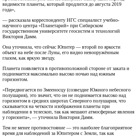
видимости планеты, который продлится до августа 2019
года»,
— рассказала корреспонденту НГС специалист учебно-
научного центра «Планетарий» при Сибирском
государственном университете геосистем и технологий
Виктория Дамм.
Она уточнила, что сейчас Юпитер — второй по яркости
объект на небе после Луны, его видно невооружённым
глазом, как яркую звезду.
Планета появляется в противоположной стороне от заката и
поднимается максимально высоко ночью над южным
горизонтом.
«Передвигается по Змееносцу (созвездие Южного небесного
полушария), это значит, что он не поднимается высоко над
горизонтом в средних широтах Северного полушария, что
сказывается на четкости изображения планеты при
наблюдении в телескоп, так как мешают атмосферные явления
у горизонта», — уточнила Виктория Дамм.
Тем не менее противостояние — это наиболее благоприятное
время для наблюдений за Юпитером с Земли, так как