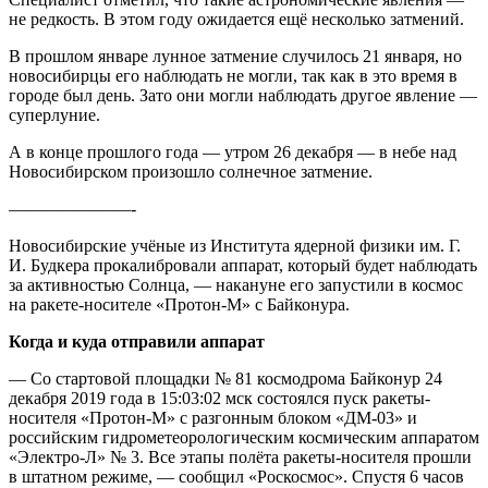
не редкость. В этом году ожидается ещё несколько затмений.
В прошлом январе лунное затмение случилось 21 января, но
новосибирцы его наблюдать не могли, так как в это время в
городе был день. Зато они могли наблюдать другое явление —
суперлуние.
А в конце прошлого года — утром 26 декабря — в небе над
Новосибирском произошло солнечное затмение.
———————-
Новосибирские учёные из Института ядерной физики им. Г.
И. Будкера прокалибровали аппарат, который будет наблюдать
за активностью Солнца, — накануне его запустили в космос
на ракете-носителе «Протон-М» с Байконура.
Когда и куда отправили аппарат
— Со стартовой площадки № 81 космодрома Байконур 24
декабря 2019 года в 15:03:02 мск состоялся пуск ракеты-
носителя «Протон-М» с разгонным блоком «ДМ-03» и
российским гидрометеорологическим космическим аппаратом
«Электро-Л» № 3. Все этапы полёта ракеты-носителя прошли
в штатном режиме, — сообщил «Роскосмос». Спустя 6 часов