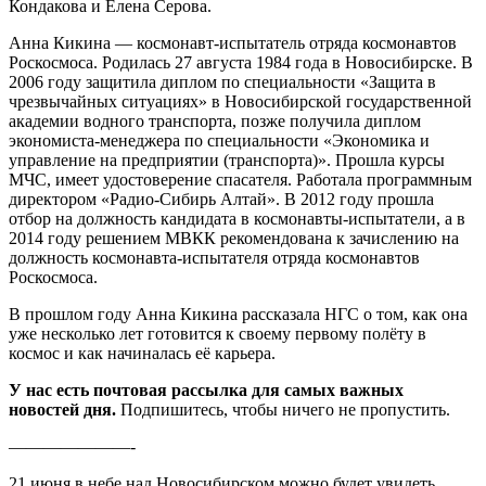
Кондакова и Елена Серова.
Анна Кикина — космонавт-испытатель отряда космонавтов
Роскосмоса. Родилась 27 августа 1984 года в Новосибирске. В
2006 году защитила диплом по специальности «Защита в
чрезвычайных ситуациях» в Новосибирской государственной
академии водного транспорта, позже получила диплом
экономиста-менеджера по специальности «Экономика и
управление на предприятии (транспорта)». Прошла курсы
МЧС, имеет удостоверение спасателя. Работала программным
директором «Радио-Сибирь Алтай». В 2012 году прошла
отбор на должность кандидата в космонавты-испытатели, а в
2014 году решением МВКК рекомендована к зачислению на
должность космонавта-испытателя отряда космонавтов
Роскосмоса.
В прошлом году Анна Кикина рассказала НГС о том, как она
уже несколько лет готовится к своему первому полёту в
космос и как начиналась её карьера.
У нас есть почтовая рассылка для самых важных
новостей дня.
Подпишитесь, чтобы ничего не пропустить.
———————-
21 июня в небе над Новосибирском можно будет увидеть