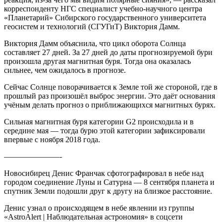
корреспонденту НГС специалист учебно-научного центра
«Планетарий» Сибирского государственного университета
геосистем и технологий (СГУГиТ) Виктория Дамм.
Виктория Дамм объяснила, что цикл оборота Солнца
составляет 27 дней. За 27 дней до даты прогнозируемой бури
произошла другая магнитная буря. Тогда она оказалась
сильнее, чем ожидалось в прогнозе.
Сейчас Солнце поворачивается к Земле той же стороной, где в
прошлый раз произошёл выброс энергии. Это даёт основания
учёным делать прогноз о приближающихся магнитных бурях.
Сильная магнитная буря категории G2 происходила и в
середине мая — тогда бурю этой категории зафиксировали
впервые с ноября 2018 года.
———————-
Новосибирец Денис Франчак сфотографировал в небе над
городом соединение Луны и Сатурна — 8 сентября планета и
спутник Земли подошли друг к другу на близкое расстояние.
Денис узнал о происходящем в небе явлении из группы
«AstroAlert | Наблюдательная астрономия» в соцсети