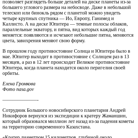
позволяет разглядеть больше деталей на диске планеты из-за
большего углового размера на небосводе. Даже в небольшой
телескоп или бинокль рядом с планетой можно увидеть
четыре крупных спутника — Ио, Европу, Ганимед и
Каллисто. А на диске Юпитера — темные полосы облаков,
параллельные экватору, и пятна, вид которых каждый год
меняется: появляются и исчезают небольшие пятна, меняются
цвета, завихрения меняют свою форму.
В прошлом году противостояние Солнца и Юпитера было в
мае. Юпитер выходит в противостояние с Солнцем раз в 13
месяцев, а раз в 12 лет происходит Великое противостояние
Юпитера, когда планета находится около перигелия своей
орбиты.
Елена Громкова
Фото nasa.gov
———————-
Сотрудник Большого новосибирского планетария Андрей
Никифоров вернулся из экспедиции к кратеру Жаманшин,
который образовался миллион лет назад из-за падения кометы
на территорию современного Казахстана.
«Кратер диаметром 15 километров, глубиной около