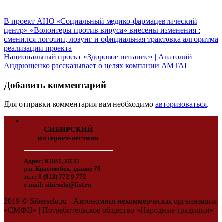
В проект АНО «Социальный медико-фармацевтический
центр» «Волонтеры против вируса» внесены изменения :
сменился логотип, лозунг и официальная трактовка алгоритма
реализации проекта
Национальный проект «Здоровое питание» | Анатолий
Андрющенко рассказывает о целях компании AMTAI
Добавить комментарий
Для отправки комментария вам необходимо
авторизоваться
.
СИБИРСКИЙ
интернет-вестник
Адрес: 63051, НСО
р.п. Краснообск, здание 79
тел.: 8 (913) 772 9 772
e-mail: sibirselo@list.ru
2019 © Siberselo.ru - Автономная некоммерческая организация
«СМФЦ» | Потребительское общество «Народные традиции»