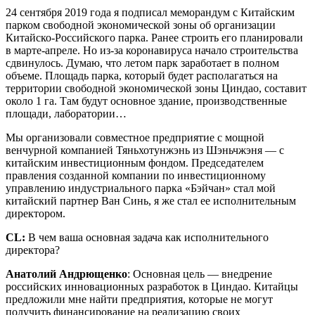
24 сентября 2019 года я подписал меморандум с Китайским
парком свободной экономической зоны об организации
Китайско-Российского парка. Ранее строить его планировали
в марте-апреле. Но из-за коронавируса начало строительства
сдвинулось. Думаю, что летом парк заработает в полном
объеме. Площадь парка, который будет располагаться на
территории свободной экономической зоны Циндао, составит
около 1 га. Там будут основное здание, производственные
площади, лаборатории…
Мы организовали совместное предприятие с мощной
венчурной компанией Тяньхотунжэнь из Шэньчжэня — с
китайским инвестиционным фондом. Председателем
правления созданной компании по инвестиционному
управлению индустриального парка «Бэйчан» стал мой
китайский партнер Ван Синь, я же стал ее исполнительным
директором.
CL
:
В чем ваша основная задача как исполнительного
директора?
Анатолий Андрющенко
: Основная цель — внедрение
российских инновационных разработок в Циндао. Китайцы
предложили мне найти предприятия, которые не могут
получить финансирование на реализацию своих