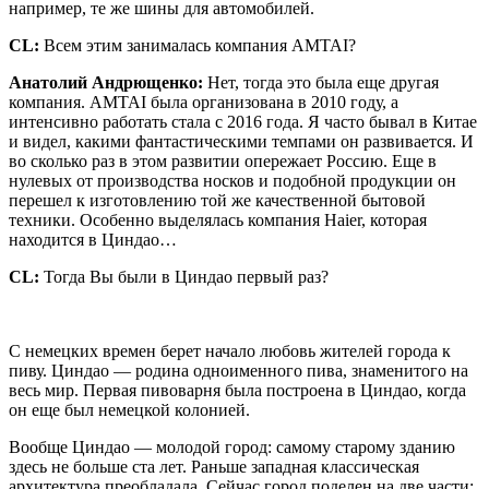
например, те же шины для автомобилей.
CL
:
Всем этим занималась компания AMTAI?
Анатолий Андрющенко:
Нет, тогда это была еще другая
компания. AMTAI была организована в 2010 году, а
интенсивно работать стала с 2016 года. Я часто бывал в Китае
и видел, какими фантастическими темпами он развивается. И
во сколько раз в этом развитии опережает Россию. Еще в
нулевых от производства носков и подобной продукции он
перешел к изготовлению той же качественной бытовой
техники. Особенно выделялась компания Haier, которая
находится в Циндао…
CL
:
Тогда Вы были в Циндао первый раз?
С немецких времен берет начало любовь жителей города к
пиву. Циндао — родина одноименного пива, знаменитого на
весь мир. Первая пивоварня была построена в Циндао, когда
он еще был немецкой колонией.
Вообще Циндао — молодой город: самому старому зданию
здесь не больше ста лет. Раньше западная классическая
архитектура преобладала. Сейчас город поделен на две части: