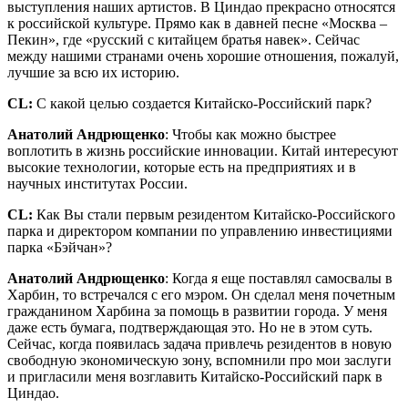
выступления наших артистов. В Циндао прекрасно относятся
к российской культуре. Прямо как в давней песне «Москва –
Пекин», где «русский с китайцем братья навек». Сейчас
между нашими странами очень хорошие отношения, пожалуй,
лучшие за всю их историю.
CL
:
С какой целью создается Китайско-Российский парк?
Анатолий Андрющенко
: Чтобы как можно быстрее
воплотить в жизнь российские инновации. Китай интересуют
высокие технологии, которые есть на предприятиях и в
научных институтах России.
CL
:
Как Вы стали первым резидентом Китайско-Российского
парка и директором компании по управлению инвестициями
парка «Бэйчан»?
Анатолий Андрющенко
: Когда я еще поставлял самосвалы в
Харбин, то встречался с его мэром. Он сделал меня почетным
гражданином Харбина за помощь в развитии города. У меня
даже есть бумага, подтверждающая это. Но не в этом суть.
Сейчас, когда появилась задача привлечь резидентов в новую
свободную экономическую зону, вспомнили про мои заслуги
и пригласили меня возглавить Китайско-Российский парк в
Циндао.