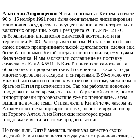
Анатолий Андрющенко:
Я стал торговать с Китаем в начале
90-х. 15 ноября 1991 года была окончательно ликвидирована
монополия государства на осуществление внешнеторговых и
валютных операций. Указ Президента РСФСР № 123 «О
либерализации внешнеэкономической деятельности на
территории РСФСР» открывал шлюзы. Но так как это было
самое начало предпринимательской деятельности, сделки еще
были бартерными. Китай тогда активно строился, ему нужна
была техника. И мы заключили соглашение на поставку
самосвалов КамАЗ-5511. В Китай пригоняли самосвалы, а
обратно везли продовольствие. В основном — сахар. Тогда
многие торговали и сахаром, и сигаретами. В 90-х мало что
можно было найти на полках магазинов, поэтому можно было
брать из Китая практически все. Так мы работали довольно
продолжительное время, сначала на бартерной основе, потом
импортировали продовольствие уже по предоплате. Затем
вышли на другие темы. Отправляли в Китай те же лазеры из
Академгордка. Экспортировали пух, шерсть и другие товары
из Горного Алтая. А из Китая еще некоторое время
продолжали везти все то же продовольствие.
Но годы шли, Китай менялся, поднимал качество своих
изделий. И мы начали везти оттуда уже не продовольствие, а,