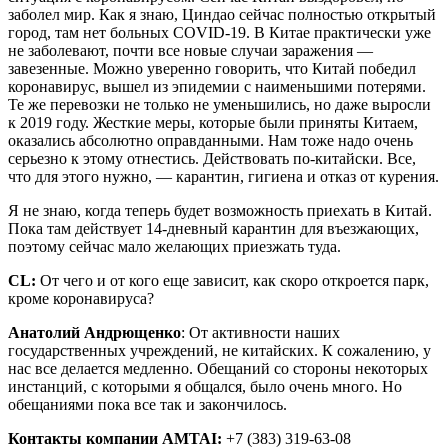
заболел мир. Как я знаю, Циндао сейчас полностью открытый
город, там нет больных COVID-19. В Китае практически уже
не заболевают, почти все новые случаи заражения ―
завезенные. Можно уверенно говорить, что Китай победил
коронавирус, вышел из эпидемии с наименьшими потерями.
Те же перевозки не только не уменьшились, но даже выросли
к 2019 году. Жесткие меры, которые были приняты Китаем,
оказались абсолютно оправданными. Нам тоже надо очень
серьезно к этому отнестись. Действовать по-китайски. Все,
что для этого нужно, ― карантин, гигиена и отказ от курения.
Я не знаю, когда теперь будет возможность приехать в Китай.
Пока там действует 14-дневный карантин для въезжающих,
поэтому сейчас мало желающих приезжать туда.
CL
:
От чего и от кого еще зависит, как скоро откроется парк,
кроме коронавируса?
Анатолий Андрющенко
: От активности наших
государственных учреждений, не китайских. К сожалению, у
нас все делается медленно. Обещаний со стороны некоторых
инстанций, с которыми я общался, было очень много. Но
обещаниями пока все так и закончилось.
Контакты компании AMTAI:
+7 (383) 319-63-08