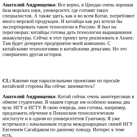
Анатолий Андрющенко
: Все верно, в Циндао очень хорошая
база морских наук, университет, где готовят таких
специалистов. А также здесь, как и во всем Китае, потребляют
много морской продукции. И китайцы как раз хотели бы
экспортировать такие технологии в Россию. Я был на
переговорах: китайцы готовы дать технологии выращивания
аквакультуры. Сейчас я этот проект хочу реализовать в Анапе.
Там будет дочернее предприятие моей компании. С
китайскими технологиями и китайскими деньгами. Но это
совершенно другая история.
CL
:
Какими еще параллельными проектами по просьбе
китайской стороны Вы сейчас занимаетесь?
Анатолий Андрющенко
: Китай сейчас очень заинтересован в
обмене студентами. В нашем городе им особенно важны два
вуза: НГУ и НГТУ. В свою очередь, они готовы, например,
предложить обучение в Пекинском технологическом
институте и в одном из университетов Гуанчжоу. Я уже
встречался с начальником отдела международных связей НГУ
Евгением Сагайдаком по данному поводу. Интерес к теме
есть.