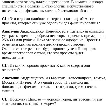
зависимости от результатов переговоров. В комиссию входят
специалисты в области IT-технологий, искусственного
интеллекта, нефтехимии, химии, биотехнологий и т.п.
CL
:
Эти отрасли наиболее интересны китайцам? А есть
проекты, которые они уже одобрили для финансирования?
Анатолий Андрющенко
: Конечно, есть. Китайская комиссия
уже рассмотрела и одобрила некоторые проекты, примерно на
250-300 млн рублей. Пока это заочное одобрение. Проекты
отмечены как интересные для китайской стороны.
Окончательное решение будет принято уже в Циндао, во
время переговоров с теми, кто эти проекты будет
представлять.
CL
:
Из каких городов проекты? К каким сферам они
относятся?
Анатолий Андрющенко
: Из Барнаула, Новосибирска, Томска,
Москвы и Питера. Это умный город, IT-технологии,
биохимия, нефтехимия и т.п. — те отрасли, где мы очень
сильны.
CL
:
Поскольку Циндао — морской город, интересны ли ему
технологии, связанные с морем?