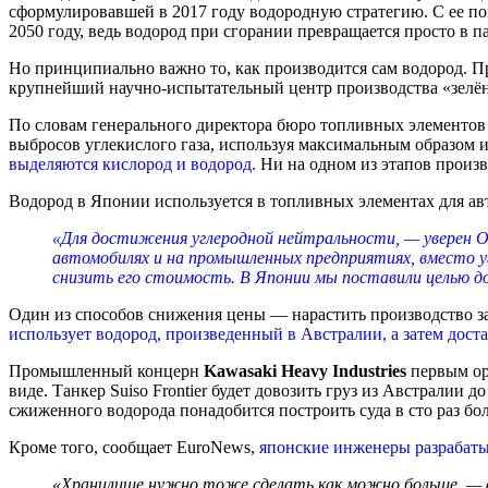
сформулировавшей в 2017 году водородную стратегию. С ее по
2050 году, ведь водород при сгорании превращается просто в па
Но принципиально важно то, как производится сам водород. Пр
крупнейший научно-испытательный центр производства «зелё
По словам генерального директора бюро топливных элементо
выбросов углекислого газа, используя максимальным образом 
выделяются кислород и водород.
Ни на одном из этапов произ
Водород в Японии используется в топливных элементах для авт
«Для достижения углеродной нейтральности, — уверен Ох
автомобилях и на промышленных предприятиях, вместо у
снизить его стоимость. В Японии мы поставили целью д
Один из способов снижения цены — нарастить производство за
использует водород, произведенный в Австралии, а затем дос
Промышленный концерн
Kawasaki Heavy Industries
первым ор
виде. Танкер Suiso Frontier будет довозить груз из Австралии
сжиженного водорода понадобится построить суда в сто раз боле
Кроме того, сообщает EuroNews,
японские инженеры разрабаты
«Хранилище нужно тоже сделать как можно больше, — сч