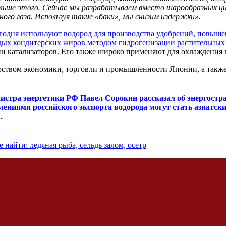
 больше этого. Сейчас мы разрабатываем вместо шарообразных 
ого газа. Используя такие «баки», мы снизим издержки».
годня используют водород для производства удобрений, повышен
ых кондитерских жиров методом гидрогенизации растительных 
ии катализаторов. Его также широко применяют для охлаждения 
рством экономики, торговли и промышленности Японии, а такж
нистра энергетики РФ
Павел Сорокин
рассказал об энергостр
авлениями российского экспорта водорода могут стать азиат
.
 найти: ледяная рыба, сельдь залом, осетр