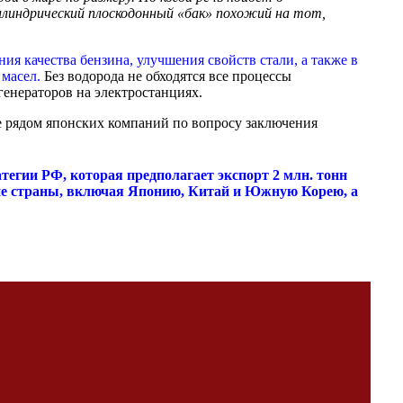
цилиндрический плоскодонный «бак» похожий на тот,
ия качества бензина, улучшения свойств стали, а также в
масел.
Без водорода не обходятся все процессы
генераторов на электростанциях.
е рядом японских компаний по вопросу заключения
атегии РФ, которая предполагает экспорт 2 млн. тонн
ские страны, включая Японию, Китай и Южную Корею, а