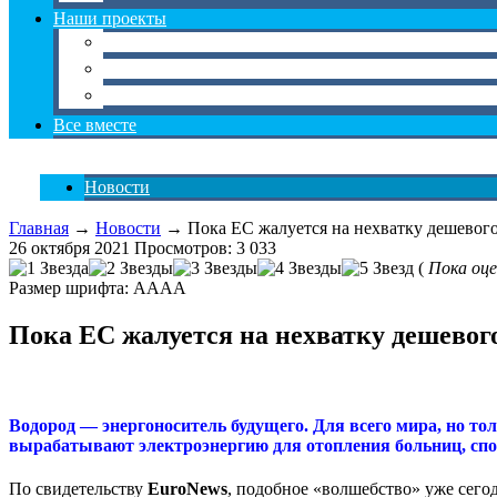
Наши проекты
Мое село
Экопитание
Поселок Мастеров
Все вместе
Новости
Главная
→
Новости
→ Пока ЕС жалуется на нехватку дешевого
26 октября 2021
Просмотров: 3 033
(
Пока оце
Размер шрифта:
A
A
A
A
Пока ЕС жалуется на нехватку дешевог
Водород — энергоноситель будущего. Для всего мира, но тол
вырабатывают электроэнергию для отопления больниц, спо
По свидетельству
EuroNews
, подобное «волшебство» уже сего