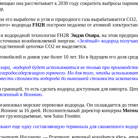
мощью она рассчитывает к 2030 году сократить выбросы парнико
р.
и его выработке и угля и природного газа вырабатывается CO2, 
ного» водорода
FH2R
построен недалеко от атомной электроста
в и водородной технологии FH2R
Эидзи Охира
, на этом предпри
источники возобновляемой энергии.
«Зелёный» водород получают
водственной цепочки CO2 не выделяется.
омобилей и домов уже более 10 лет. Но в будущем его доля сред
ира, -водород будет использоваться не только при производств
глеродосодержащего горючего. Но для того, чтобы использоват
овести стоимость водорода до нынешней стоимости ископаемого
 границей, то есть сделать водород доступным для импорта. Це
тавленный в Японию.
ганизовал морские перевозки водорода. Он охлаждается до темп
 до Японии за 16 дней. Исполнительный директор концерна
Мотох
е грузоподъемные, чем Suiso Frontier.
вают еще одну составляющую терминала для сжиженного водор
итает Нисимура. — Резервуар, который находится здесь, второй