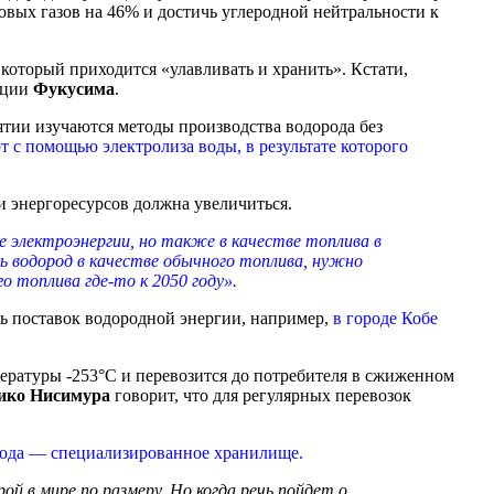
вых газов на 46% и достичь углеродной нейтральности к
который приходится «улавливать и хранить». Кстати,
нции
Фукусима
.
ятии изучаются методы производства водорода без
 с помощью электролиза воды, в результате которого
и энергоресурсов должна увеличиться.
е электроэнергии, но также в качестве топлива в
ь водород в качестве обычного топлива, нужно
 топлива где-то к 2050 году».
пь поставок водородной энергии, например,
в городе Кобе
ературы -253°С и перевозится до потребителя в сжиженном
ико Нисимура
говорит, что для регулярных перевозок
ода — специализированное хранилище.
 в мире по размеру. Но когда речь пойдет о