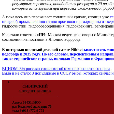
регулярных перевозках, понадобится резервуар в 20 раз
который используется при перевозке сжиженного природн
А пока весь мир переживает топливный кризис, японцы уже
се
пищевой промышленности для производства маргарина и тверд
гидроочистки, гидрообессеривания, гидрокрекинга, регенерац
Как стало известно «
НИ
» Москва ведет переговоры с Министе
соглашения на поставки в Японию водорода.
В интервью японской деловой газете Nikkei
заместитель ми
водорода к 2035 году. По его словам, перспективным напр
также европейские страны, включая Германию и Францию»
ВЦИОМ: 8% россиян сожалеют об отмене крепостного права
Была и не стало: 3 популярные в СССР рыбы, которых сейчас не
СИБИРСКИЙ
интернет-вестник
Адрес: 63051, НСО
р.п. Краснообск, здание 79
тел.: 8 (913) 772 9 772