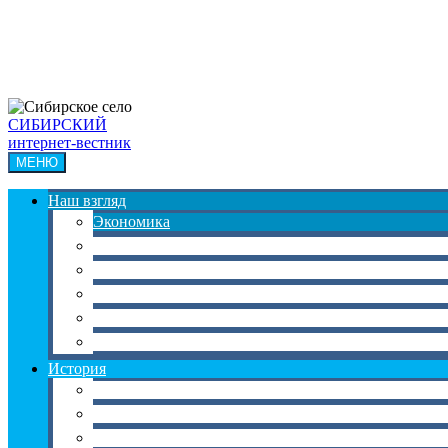
СИБИРСКИЙ
интернет-вестник
МЕНЮ
Наш взгляд
Экономика
Наука
Культура
Образование
Медицина
Общество
История
История Сибири
История соседних территорий
Мировая история