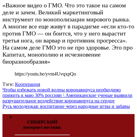
«Важное видео о ГМО. Что это такое на самом
деле и зачем. Великий маркетинговый
инструмент по монополизации мирового рынка.
А многие все еще живут в парадигме «если кто-то
против ГМО — он боится, что у него вырастит
третья нога, он варвар и противник прогресса».
На самом деле ГМО это не про здоровье. Это про
Капитал, монополию и исчезновение
биоразнообразия»
https://youtu.be/yvm4UvqxpQo
Тэги:
Кооперация
Чтобы избежать новой волны коронавируса необходимо
привить к маю 30% россиян \ Американские ученые выявили
разрушительное воздействие коронавируса на сердце
Русь молодецкая: воспитание через народные игры и забавы
СИБИРСКИЙ
интернет-вестник