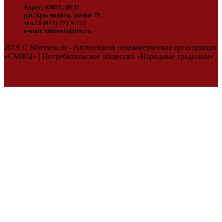
Адрес: 63051, НСО
р.п. Краснообск, здание 79
тел.: 8 (913) 772 9 772
e-mail: sibirselo@list.ru
2019 © Siberselo.ru - Автономная некоммерческая организация
«СМФЦ» | Потребительское общество «Народные традиции»