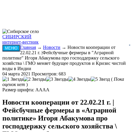
СИБИРСКИЙ
интернет-вестник
Главная
→
Новости
→ Новости кооперации от
МЕНЮ
22.02.21 г. |Фейсбучные фермеры в "Аграрной
политике" Игоря Абакумова про господдержку сельского
хозяйства \ ГМО меняет будущее продуктов и Кризис чистой
воды в Индии
04 марта 2021
Просмотров: 683
(
Пока
оценок нет
)
Размер шрифта:
A
A
A
A
Новости кооперации от 22.02.21 г. |
Фейсбучные фермеры в «Аграрной
политике» Игоря Абакумова про
господдержку сельского хозяйства \