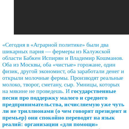
«Сегодня в «Аграрной политике» были два
шикарных парня — фермеры из Калужской
области Бабкен Испирян и Владимир Кошманов.
Оба из Москвы, оба «чистые» горожане, один
физик, другой экономист, оба заработали денег и
открыли молочные фермы. Производят реальные
молоко, творог, сметану, сыр. Умницы, которых
на мякине не проведешь. И
государственные
песни про поддержку малого и среднего
предпринимательства, исчисляемую уже чуть
ли не триллионами (о чем говорят президент и
премьер) они спокойно переводят на язык
реалий: организации «для помощи»